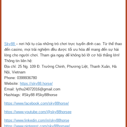
Sky88
– nơi hội tụ của những trò chơi trực tuyến đỉnh cao. Từ thể thao
đến casino, mọi trải nghiệm đều được tối ưu hóa để mang đến sự hài
lòng cho người chơi. Tham gia ngay để không bỏ lỡ cơ hội thắng lớn!
Thông tin liên hệ:
Địa chỉ: 25 Ng. 109 Đ. Trường Chinh, Phương Liệt, Thanh Xuân, Hà
Nội, Vietnam
Phone: 0399936780
Website:
https://sky88.horse/
Email: lythu24072016@gmail.com
Hashtags: #Sky88 #Sky88horse
https://www.facebook.com/sky88horse/
https://www.youtube.com/@sky88horsee
https://www.linkedin.com/in/sky88horse
https://www.pinterest.com/sky88horsee/