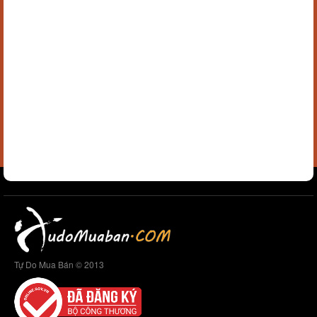
Tự Do Mua Bán © 2013