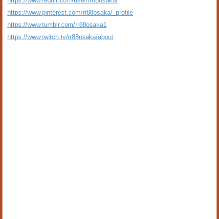
https://www.reddit.com/user/rr88osaka/
https://www.pinterest.com/rr88osaka/_profile
https://www.tumblr.com/rr88osaka1
https://www.twitch.tv/rr88osaka/about