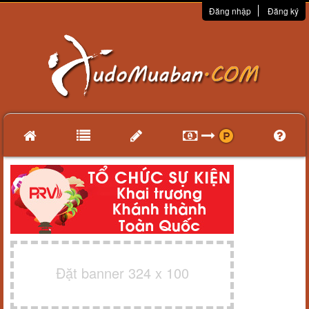
Đăng nhập
Đăng ký
Đặt banner 324 x 100