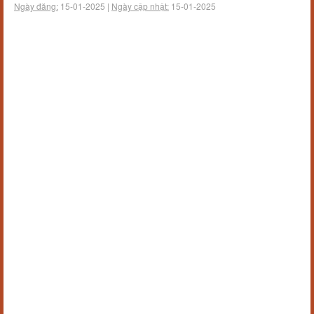
Ngày đăng:
15-01-2025 |
Ngày cập nhật:
15-01-2025