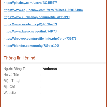
https://pixabay.com/users/48215557/
https://www.equinenow.com/farm/789bet-1192012.htm
https://www.clickasnap.com/profile/789bet99
https://www.ekademia.pl/@789bet99
https://www.lasso.net/go/link/7dK7Jh
https://dreevoo.com/profile_info.php?pid=738478
https://blender.community/789bet100/
Thông tin liên hệ
Người Đăng Tin
:
789bet99
Họ và Tên
:
Điện Thoại
:
Địa Chỉ
:
Website
: