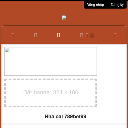
Đăng nhập
Đăng ký
Đặt banner 324 x 100
Nha cai 789bet99