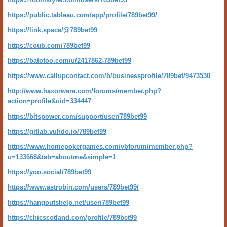
https://public.tableau.com/app/profile/789bet99/
https://link.space/@789bet99
https://coub.com/789bet99
https://batotoo.com/u/2417862-789bet99
https://www.callupcontact.com/b/businessprofile/789bet/9473530
http://www.haxorware.com/forums/member.php?
action=profile&uid=334447
https://bitspower.com/support/user/789bet99
https://gitlab.vuhdo.io/789bet99
https://www.homepokergames.com/vbforum/member.php?
u=133668&tab=aboutme&simple=1
https://yoo.social/789bet99
https://www.astrobin.com/users/789bet99/
https://hangoutshelp.net/user/789bet99
https://chicscotland.com/profile/789bet99