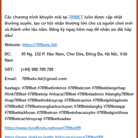
Các chương trình khuyến mãi tại
789BET
luôn được cập nhật
thường xuyên, tạo cơ hội nhận thưởng lớn cho cả người chơi mới
và thành viên lâu năm. Đăng ký ngay hôm nay để nhận ưu đãi hấp
dẫn!
Website:
https://789bets.ltd/
ĐC: 45 Ng. 152 P. Hào Nam, Chợ Dừa, Đống Đa, Hà Nội, Việt
Nam
SĐT: (+84) 988 789 789
Email: 789bets.ltd@gmail.com
hastags: #789bet #789betlinkmoi #789betcom #789betdangnhap
#link789bet #789betvip #nhacai789bet #789betadmin #dangky789bet
#nap789bet #789betlinktruycap #789betcasino #789betphilaphoto
#789betb2 #789betsongbaitructuyen #789betdangky #789betapp
#789bettaikhoan #789betrun #789betnhacaiuytin #789betgioithieu
#789betcachtruycap #789betluadao
https://www.furaffinity.net/user/789bet99
https://www.dokkan-battle.fr/forums/users/789bet99/