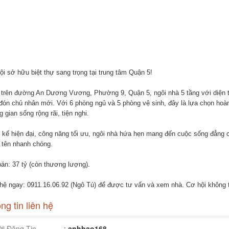
ội sở hữu biệt thự sang trọng tại trung tâm Quận 5!
trên đường An Dương Vương, Phường 9, Quận 5, ngôi nhà 5 tầng với diện t
đón chủ nhân mới. Với 6 phòng ngủ và 5 phòng vệ sinh, đây là lựa chọn hoàn
 gian sống rộng rãi, tiện nghi.
t kế hiện đại, công năng tối ưu, ngôi nhà hứa hẹn mang đến cuộc sống đẳng c
 tên nhanh chóng.
bán: 37 tỷ (còn thương lượng).
 hệ ngay: 0911.16.06.92 (Ngô Tú) để được tư vấn và xem nhà. Cơ hội không t
ng tin liên hệ
i Đăng Tin
:
anhbao168