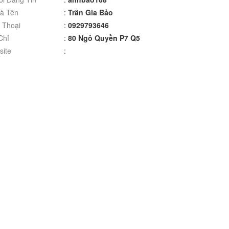
à Tên
:
Trần Gia Bảo
 Thoại
:
0929793646
Chỉ
:
80 Ngô Quyền P7 Q5
ite
: