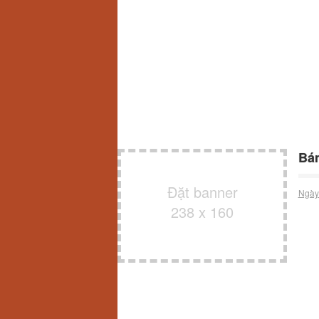
Bán
Đặt banner
Ngày
238 x 160