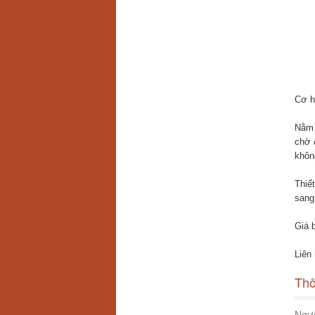
Cơ h
Nằm 
chờ 
không
Thiế
sang
Giá 
Liên
Thô
Ngườ