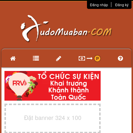
Đăng nhập
Đăng ký
Đặt banner 324 x 100