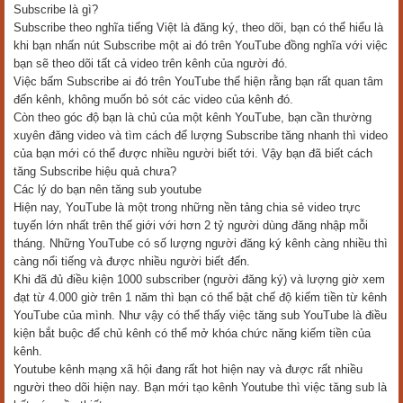
Subscribe là gì?
Subscribe theo nghĩa tiếng Việt là đăng ký, theo dõi, bạn có thể hiểu là
khi bạn nhấn nút Subscribe một ai đó trên YouTube đồng nghĩa với việc
bạn sẽ theo dõi tất cả video trên kênh của người đó.
Việc bấm Subscribe ai đó trên YouTube thể hiện rằng bạn rất quan tâm
đến kênh, không muốn bỏ sót các video của kênh đó.
Còn theo góc độ bạn là chủ của một kênh YouTube, bạn cần thường
xuyên đăng video và tìm cách để lượng Subscribe tăng nhanh thì video
của bạn mới có thể được nhiều người biết tới. Vậy bạn đã biết cách
tăng Subscribe hiệu quả chưa?
Các lý do bạn nên tăng sub youtube
Hiện nay, YouTube là một trong những nền tảng chia sẻ video trực
tuyến lớn nhất trên thế giới với hơn 2 tỷ người dùng đăng nhập mỗi
tháng. Những YouTube có số lượng người đăng ký kênh càng nhiều thì
càng nổi tiếng và được nhiều người biết đến.
Khi đã đủ điều kiện 1000 subscriber (người đăng ký) và lượng giờ xem
đạt từ 4.000 giờ trên 1 năm thì bạn có thể bật chế độ kiếm tiền từ kênh
YouTube của mình. Như vậy có thể thấy việc tăng sub YouTube là điều
kiện bắt buộc để chủ kênh có thể mở khóa chức năng kiếm tiền của
kênh.
Youtube kênh mạng xã hội đang rất hot hiện nay và được rất nhiều
người theo dõi hiện nay. Bạn mới tạo kênh Youtube thì việc tăng sub là