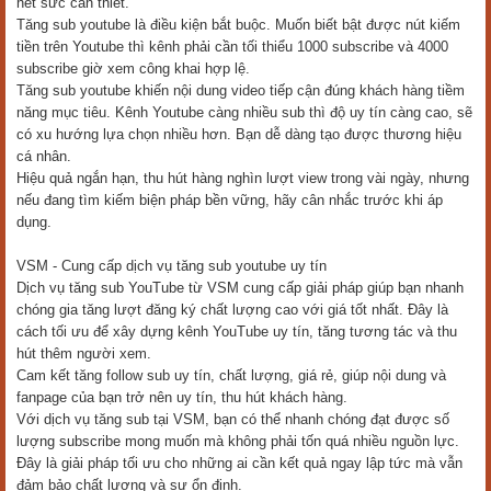
hết sức cần thiết.
Tăng sub youtube là điều kiện bắt buộc. Muốn biết bật được nút kiếm
tiền trên Youtube thì kênh phải cần tối thiểu 1000 subscribe và 4000
subscribe giờ xem công khai hợp lệ.
Tăng sub youtube khiến nội dung video tiếp cận đúng khách hàng tiềm
năng mục tiêu. Kênh Youtube càng nhiều sub thì độ uy tín càng cao, sẽ
có xu hướng lựa chọn nhiều hơn. Bạn dễ dàng tạo được thương hiệu
cá nhân.
Hiệu quả ngắn hạn, thu hút hàng nghìn lượt view trong vài ngày, nhưng
nếu đang tìm kiếm biện pháp bền vững, hãy cân nhắc trước khi áp
dụng.
VSM - Cung cấp dịch vụ tăng sub youtube uy tín
Dịch vụ tăng sub YouTube từ VSM cung cấp giải pháp giúp bạn nhanh
chóng gia tăng lượt đăng ký chất lượng cao với giá tốt nhất. Đây là
cách tối ưu để xây dựng kênh YouTube uy tín, tăng tương tác và thu
hút thêm người xem.
Cam kết tăng follow sub uy tín, chất lượng, giá rẻ, giúp nội dung và
fanpage của bạn trở nên uy tín, thu hút khách hàng.
Với dịch vụ tăng sub tại VSM, bạn có thể nhanh chóng đạt được số
lượng subscribe mong muốn mà không phải tốn quá nhiều nguồn lực.
Đây là giải pháp tối ưu cho những ai cần kết quả ngay lập tức mà vẫn
đảm bảo chất lượng và sự ổn định.