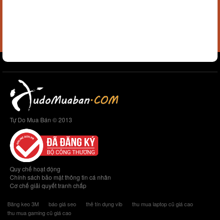
Tự Do Mua Bán © 2013
Quy chế hoạt động
Chính sách bảo mật thông tin cá nhân
Cơ chế giải quyết tranh chấp
Băng keo 3M
báo giá seo
thẻ tín dụng vib
thu mua laptop cũ giá cao
thu mua gaming cũ giá cao