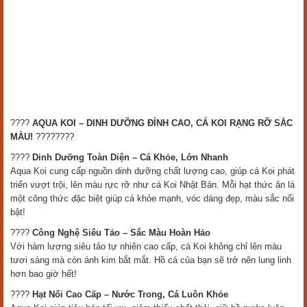
????
AQUA KOI – DINH DƯỠNG ĐỈNH CAO, CÁ KOI RẠNG RỠ SẮC
MÀU!
????????
????
Dinh Dưỡng Toàn Diện – Cá Khỏe, Lớn Nhanh
Aqua Koi cung cấp nguồn dinh dưỡng chất lượng cao, giúp cá Koi phát
triển vượt trội, lên màu rực rỡ như cá Koi Nhật Bản. Mỗi hạt thức ăn là
một công thức đặc biệt giúp cá khỏe mạnh, vóc dáng đẹp, màu sắc nổi
bật!
????
Công Nghệ Siêu Tảo – Sắc Màu Hoàn Hảo
Với hàm lượng siêu tảo tự nhiên cao cấp, cá Koi không chỉ lên màu
tươi sáng mà còn ánh kim bắt mắt. Hồ cá của bạn sẽ trở nên lung linh
hơn bao giờ hết!
????
Hạt Nổi Cao Cấp – Nước Trong, Cá Luôn Khỏe