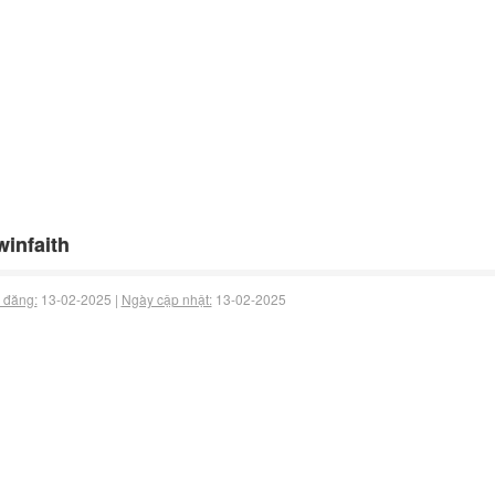
infaith
 đăng:
13-02-2025 |
Ngày cập nhật:
13-02-2025