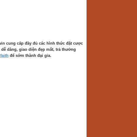
win cung cấp đầy đủ các hình thức đặt cược
c dễ dàng, giao diện đẹp mắt, trả thưởng
faith
để sớm thành đại gia.