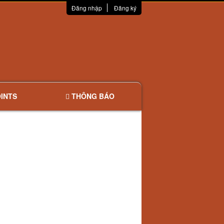
Đăng nhập
Đăng ký
INTS
THÔNG BÁO