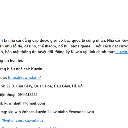
in
là nhà cái đẳng cấp được giới cờ bạc quốc tế công nhận. Nhà cái Ku
iền như lô đề, casino, thể thaom, nổ hũ, slots game ... với cách đặt cượ
h, bảo mật thông tin tuyệt đối. Đăng ký Kuwin tại link chính thức
kuwin.
g tin liên hệ:
ng hiệu nhà cái: Kuwin
ite:
https://kuwin.faith/
chỉ: 22 Đ. Cầu Giấy, Quan Hoa, Cầu Giấy, Hà Nội
iện thoại: 0944118222
l: kuwinfaith@gmail.com
tag: #kuwin #nhacaikuwin #kuwinfaith #cacuockuwin
s://twitter.com/kuwinfaith