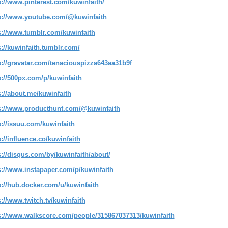
s://www.pinterest.com/kuwinfaith/
s://www.youtube.com/@kuwinfaith
s://www.tumblr.com/kuwinfaith
s://kuwinfaith.tumblr.com/
s://gravatar.com/tenaciouspizza643aa31b9f
s://500px.com/p/kuwinfaith
s://about.me/kuwinfaith
s://www.producthunt.com/@kuwinfaith
s://issuu.com/kuwinfaith
s://influence.co/kuwinfaith
s://disqus.com/by/kuwinfaith/about/
s://www.instapaper.com/p/kuwinfaith
s://hub.docker.com/u/kuwinfaith
s://www.twitch.tv/kuwinfaith
s://www.walkscore.com/people/315867037313/kuwinfaith