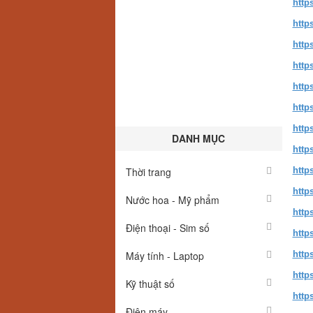
http
http
http
http
http
http
http
DANH MỤC
http
Thời trang
http
http
Nước hoa - Mỹ phẩm
http
Điện thoại - Sim số
http
Máy tính - Laptop
http
http
Kỹ thuật số
http
Điện máy