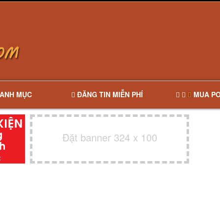
ANH MỤC
ĐĂNG TIN MIỄN PHÍ
MUA PO
Đặt banner 324 x 100