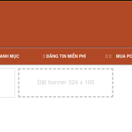
ANH MỤC
ĐĂNG TIN MIỄN PHÍ
MUA PO
Đặt banner 324 x 100