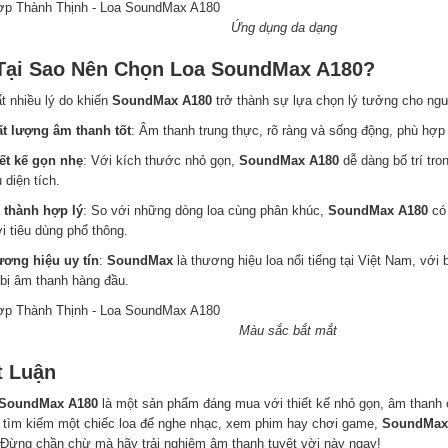
ng dụng da dạng
 Tại Sao Nên Chọn Loa SoundMax A180?
t nhiều lý do khiến
SoundMax A180
trở thành sự lựa chọn lý tưởng cho ngư
ất lượng âm thanh tốt
: Âm thanh trung thực, rõ ràng và sống động, phù hợp v
iết kế gọn nhẹ
: Với kích thước nhỏ gọn,
SoundMax A180
dễ dàng bố trí tr
 diện tích.
á thành hợp lý
: So với những dòng loa cùng phân khúc,
SoundMax A180
có 
i tiêu dùng phổ thông.
ương hiệu uy tín
:
SoundMax
là thương hiệu loa nổi tiếng tại Việt Nam, với
 bị âm thanh hàng đầu.
àu sắc bắt mắt
t Luận
 SoundMax A180
là một sản phẩm đáng mua với thiết kế nhỏ gọn, âm thanh 
 tìm kiếm một chiếc loa để nghe nhạc, xem phim hay chơi game,
SoundMax
 Đừng chần chừ mà hãy trải nghiệm âm thanh tuyệt vời này ngay!