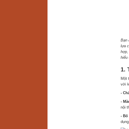
Bạn 
lựa 
hợp
hiểu 
1.
Một 
với 
- Chấ
- Mà
nội t
- Bố 
dụng