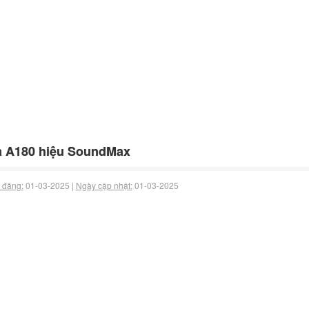
a A180 hiệu SoundMax
 đăng:
01-03-2025 |
Ngày cập nhật:
01-03-2025