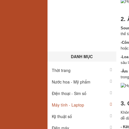
T
2.
Sou
thể 
-Côn
hoặc 
DANH MỤC
-Loa
sâu 
Thời trang
-Âm 
trong
Nước hoa - Mỹ phẩm
Â
Điện thoại - Sim số
3.
Máy tính - Laptop
Khôn
Kỹ thuật số
dễ dà
- Kế
Điện máy