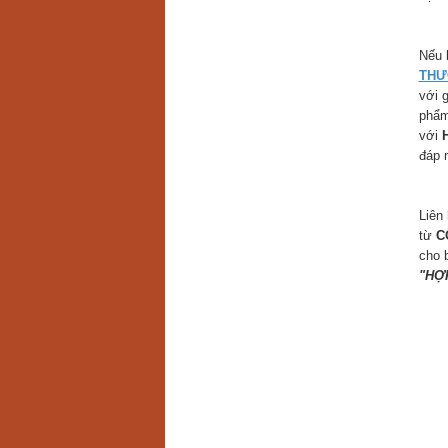
Nếu 
THƯ
với 
phẩm
với
đáp 
Liên
từ
C
cho 
"HỢP