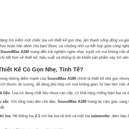
đang tìm kiếm một chiếc loa với thiết kế gọn nhẹ, âm thanh sống động và giá
chọn hoàn hảo dành cho bạn! Được ưa chuộng nhờ sự kết hợp giữa công nghệ 
,
SoundMax A180
mang đến trải nghiệm nghe nhạc tuyệt vời mà không cần đầu
chi tiết hơn về thiết kế, hiệu suất và những lý do khiến sản phẩm này trở nê
 Thiết Kế Có Gọn Nhẹ, Tinh Tế?
trong những điểm mạnh của
SoundMax A180
chính là thiết kế nhỏ gọn nhưn
kích thước ấn tượng, dễ dàng phù hợp với mọi không gian, từ bàn làm việc 
t liệu
: Loa sử dụng chất liệu nhựa cao cấp, có khả năng chống bám bụi và d
u sắc
: Với tông màu đen chủ đạo,
SoundMax A180
mang lại cảm giác sang 
hất.
trí loa
: Hệ thống loa
2.1
với hai loa vệ tinh và một loa
subwoofer
, đảm bảo 
.