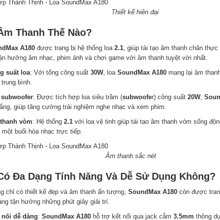
hiết kế hiên đại
 Âm Thanh Thế Nào?
ndMax A180
được trang bị hệ thống loa
2.1
, giúp tái tạo âm thanh chân thự
tận hưởng âm nhạc, phim ảnh và chơi game với âm thanh tuyệt vời nhất.
g suất loa
: Với tổng công suất
30W
, loa
SoundMax A180
mang lại âm thanh
trung bình.
 subwoofer
: Được tích hợp loa siêu trầm (
subwoofe
r) công suất
20W
,
Soun
lắng, giúp tăng cường trải nghiệm nghe nhạc và xem phim.
thanh vòm
: Hệ thống
2.1
với loa vệ tinh giúp tái tạo âm thanh vòm sống độ
 một buổi hòa nhạc trực tiếp.
m thanh sắc nét
 Có Đa Dạng Tính Năng Và Dễ Sử Dụng Không?
g chỉ có thiết kế đẹp và âm thanh ấn tượng,
SoundMax A180
còn được tran
ng tận hưởng những phút giây giải trí.
t nối dễ dàng
:
SoundMax A180
hỗ trợ kết nối qua jack cắm
3.5mm
thông dụ