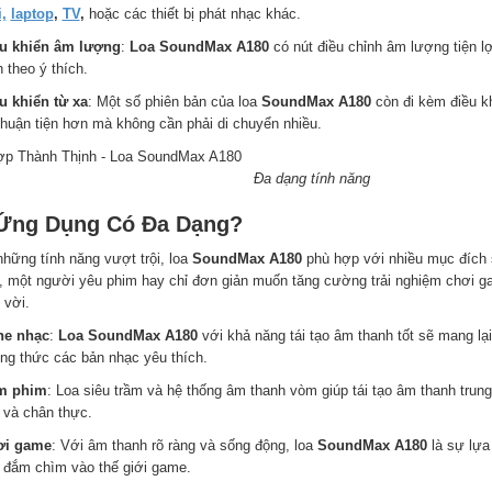
,
laptop
,
TV
,
hoặc các thiết bị phát nhạc khác.
ều khiển âm lượng
:
Loa SoundMax A180
có nút điều chỉnh âm lượng tiện l
 theo ý thích.
ều khiển từ xa
: Một số phiên bản của loa
SoundMax A180
còn đi kèm điều kh
thuận tiện hơn mà không cần phải di chuyển nhiều.
a dạng tính năng
 Ứng Dụng Có Đa Dạng?
những tính năng vượt trội, loa
SoundMax A180
phù hợp với nhiều mục đích 
, một người yêu phim hay chỉ đơn giản muốn tăng cường trải nghiệm chơi 
 vời.
he nhạc
:
Loa SoundMax A180
với khả năng tái tạo âm thanh tốt sẽ mang lại
ng thức các bản nhạc yêu thích.
m phim
: Loa siêu trầm và hệ thống âm thanh vòm giúp tái tạo âm thanh trun
 và chân thực.
ơi game
: Với âm thanh rõ ràng và sống động, loa
SoundMax A180
là sự lựa
 đắm chìm vào thế giới game.