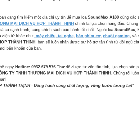
bạn đang tìm kiếm một địa chỉ uy tín để mua loa
SoundMax A180
cùng các s
ƠNG MẠI DỊCH VỤ HỢP THÀNH THỊNH
chính là lựa chọn hàng đầu. Chúng
giá cả cạnh tranh, cùng chính sách bảo hành tốt nhất. Ngoài loa
SoundMax
,
 điện tử khác như:
máy chiếu
,
tai nghe
,
bàn phím cơ
,
chuột gaming
,
và n
HỢP THÀNH THỊNH
, bạn sẽ luôn nhận được sự hỗ trợ tận tình từ đội ngũ chu
mọi băn khoăn của bạn.
 hệ ngay
Hotline: 0932.679.576 Thư
để được tư vấn tận tình, lựa chọn sản 
ÔNG TY TNHH THƯƠNG MẠI DỊCH VỤ HỢP THÀNH THỊNH
. Chúng tôi luô
bạn!
 THÀNH THỊNH - Đồng hành cùng chất lượng, vững bước tương lai!"