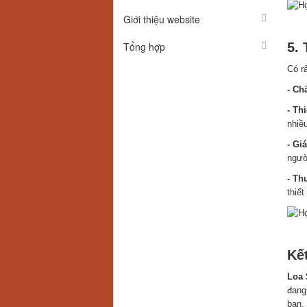
Giới thiệu website
Ứ
Tổng hợp
5.
Có rấ
- Ch
- Th
nhiều
- Gi
ngườ
- Th
thiết
M
Kế
Loa
đang
bạn.