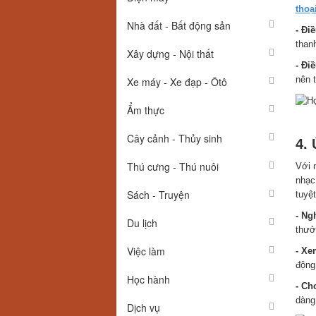
thoại
Nhà đất - Bất động sản
- Đi
thanh
Xây dựng - Nội thất
- Đi
nên 
Xe máy - Xe đạp - Ôtô
Ẩm thực
Đ
Cây cảnh - Thủy sinh
4.
Thú cưng - Thú nuôi
Với 
nhạc
Sách - Truyện
tuyệt
- Ng
Du lịch
thưở
Việc làm
- Xe
động
Học hành
- Ch
dàng
Dịch vụ