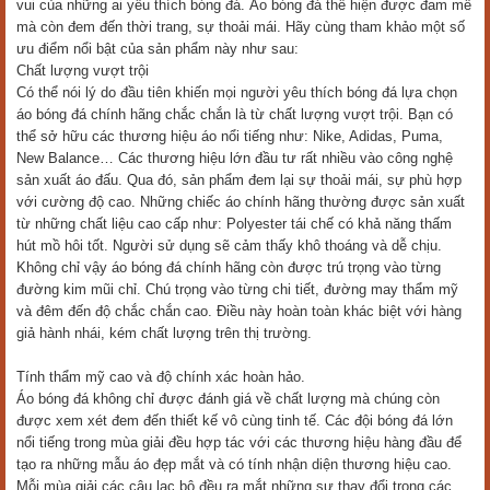
vui của những ai yêu thích bóng đá. Áo bóng đá thể hiện được đam mê
mà còn đem đến thời trang, sự thoải mái. Hãy cùng tham khảo một số
ưu điểm nổi bật của sản phẩm này như sau:
Chất lượng vượt trội
Có thể nói lý do đầu tiên khiến mọi người yêu thích bóng đá lựa chọn
áo bóng đá chính hãng chắc chắn là từ chất lượng vượt trội. Bạn có
thể sở hữu các thương hiệu áo nổi tiếng như: Nike, Adidas, Puma,
New Balance… Các thương hiệu lớn đầu tư rất nhiều vào công nghệ
sản xuất áo đấu. Qua đó, sản phẩm đem lại sự thoải mái, sự phù hợp
với cường độ cao. Những chiếc áo chính hãng thường được sản xuất
từ những chất liệu cao cấp như: Polyester tái chế có khả năng thấm
hút mồ hôi tốt. Người sử dụng sẽ cảm thấy khô thoáng và dễ chịu.
Không chỉ vậy áo bóng đá chính hãng còn được trú trọng vào từng
đường kim mũi chỉ. Chú trọng vào từng chi tiết, đường may thẩm mỹ
và đêm đến độ chắc chắn cao. Điều này hoàn toàn khác biệt với hàng
giả hành nhái, kém chất lượng trên thị trường.
Tính thẩm mỹ cao và độ chính xác hoàn hảo.
Áo bóng đá không chỉ được đánh giá về chất lượng mà chúng còn
được xem xét đem đến thiết kế vô cùng tinh tế. Các đội bóng đá lớn
nổi tiếng trong mùa giải đều hợp tác với các thương hiệu hàng đầu để
tạo ra những mẫu áo đẹp mắt và có tính nhận diện thương hiệu cao.
Mỗi mùa giải các câu lạc bộ đều ra mắt những sự thay đổi trong các