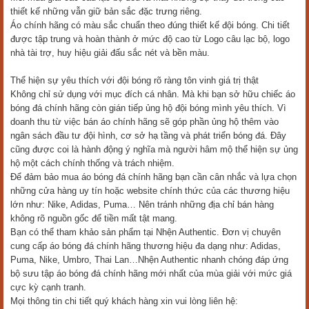
thiết kế những vẫn giữ bản sắc đặc trưng riêng.
Áo chính hãng có màu sắc chuẩn theo đúng thiết kế đội bóng. Chi tiết
được tập trung và hoàn thành ở mức độ cao từ Logo câu lạc bộ, logo
nhà tài trợ, huy hiệu giải đấu sắc nét và bền màu.
Thể hiện sự yêu thích với đội bóng rõ ràng tôn vinh giá trị thật
Không chỉ sử dụng với mục đích cá nhân. Mà khi bạn sở hữu chiếc áo
bóng đá chính hãng còn gián tiếp ủng hộ đội bóng mình yêu thích. Vì
doanh thu từ việc bán áo chính hãng sẽ góp phần ủng hộ thêm vào
ngân sách đầu tư đội hình, cơ sở hạ tầng và phát triển bóng đá. Đây
cũng được coi là hành động ý nghĩa mà người hâm mộ thể hiện sự ủng
hộ một cách chính thống và trách nhiệm.
Để đảm bảo mua áo bóng đá chính hãng bạn cần cân nhắc và lựa chọn
những cửa hàng uy tín hoặc website chính thức của các thương hiệu
lớn như: Nike, Adidas, Puma… Nên tránh những địa chỉ bán hàng
không rõ nguồn gốc để tiền mất tật mang.
Bạn có thể tham khảo sản phẩm tại Nhện Authentic. Đơn vị chuyên
cung cấp áo bóng đá chính hãng thương hiệu đa dạng như: Adidas,
Puma, Nike, Umbro, Thai Lan…Nhện Authentic nhanh chóng đáp ứng
bộ sưu tập áo bóng đá chính hãng mới nhất của mùa giải với mức giá
cực kỳ cạnh tranh.
Mọi thông tin chi tiết quý khách hàng xin vui lòng liên hệ: