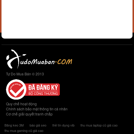
Tự Do Mua Bán © 2013
Quy chế hoạt động
Chính sách bảo mật thông tin cá nhân
Cơ chế giải quyết tranh chấp
Băng keo 3M
báo giá seo
thẻ tín dụng vib
thu mua laptop cũ giá cao
thu mua gaming cũ giá cao