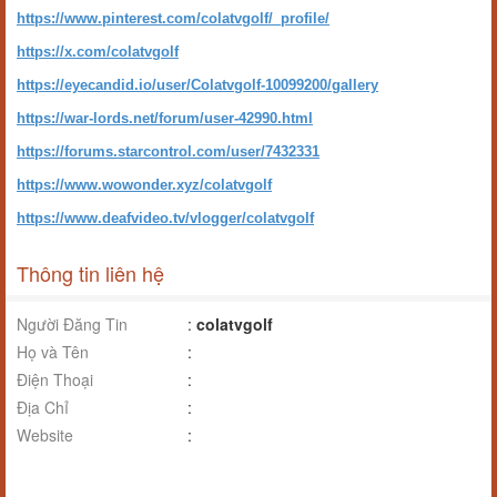
https://www.pinterest.com/colatvgolf/_profile/
https://x.com/colatvgolf
https://eyecandid.io/user/Colatvgolf-10099200/gallery
https://war-lords.net/forum/user-42990.html
https://forums.starcontrol.com/user/7432331
https://www.wowonder.xyz/colatvgolf
https://www.deafvideo.tv/vlogger/colatvgolf
Thông tin liên hệ
Người Đăng Tin
:
colatvgolf
Họ và Tên
:
Điện Thoại
:
Địa Chỉ
:
Website
: