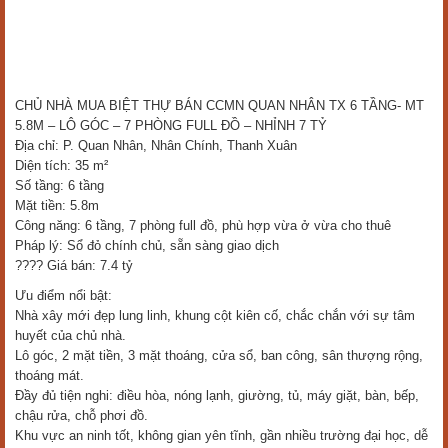
CHỦ NHÀ MUA BIỆT THỰ BÁN CCMN QUAN NHÂN TX 6 TẦNG- MT
5.8M – LÔ GÓC – 7 PHÒNG FULL ĐỒ – NHỈNH 7 TỶ
Địa chỉ: P. Quan Nhân, Nhân Chính, Thanh Xuân
Diện tích: 35 m²
Số tầng: 6 tầng
Mặt tiền: 5.8m
Công năng: 6 tầng, 7 phòng full đồ, phù hợp vừa ở vừa cho thuê
Pháp lý: Sổ đỏ chính chủ, sẵn sàng giao dịch
???? Giá bán: 7.4 tỷ
Ưu điểm nổi bật:
Nhà xây mới đẹp lung linh, khung cột kiên cố, chắc chắn với sự tâm
huyết của chủ nhà.
Lô góc, 2 mặt tiền, 3 mặt thoáng, cửa sổ, ban công, sân thượng rộng,
thoáng mát.
Đầy đủ tiện nghi: điều hòa, nóng lạnh, giường, tủ, máy giặt, bàn, bếp,
chậu rửa, chỗ phơi đồ.
Khu vực an ninh tốt, không gian yên tĩnh, gần nhiều trường đại học, dễ