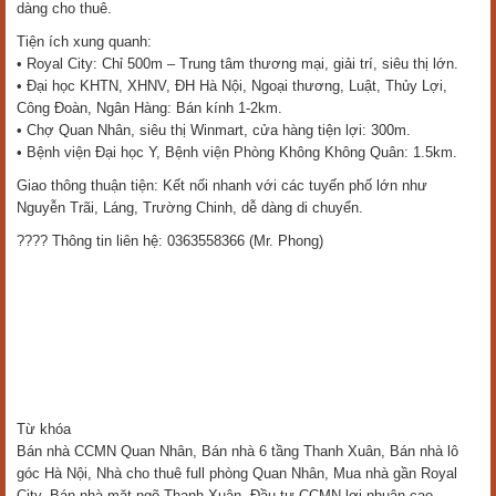
dàng cho thuê.
Tiện ích xung quanh:
• Royal City: Chỉ 500m – Trung tâm thương mại, giải trí, siêu thị lớn.
• Đại học KHTN, XHNV, ĐH Hà Nội, Ngoại thương, Luật, Thủy Lợi,
Công Đoàn, Ngân Hàng: Bán kính 1-2km.
• Chợ Quan Nhân, siêu thị Winmart, cửa hàng tiện lợi: 300m.
• Bệnh viện Đại học Y, Bệnh viện Phòng Không Không Quân: 1.5km.
Giao thông thuận tiện: Kết nối nhanh với các tuyến phố lớn như
Nguyễn Trãi, Láng, Trường Chinh, dễ dàng di chuyển.
???? Thông tin liên hệ: 0363558366 (Mr. Phong)
Từ khóa
Bán nhà CCMN Quan Nhân, Bán nhà 6 tầng Thanh Xuân, Bán nhà lô
góc Hà Nội, Nhà cho thuê full phòng Quan Nhân, Mua nhà gần Royal
City, Bán nhà mặt ngõ Thanh Xuân, Đầu tư CCMN lợi nhuận cao.