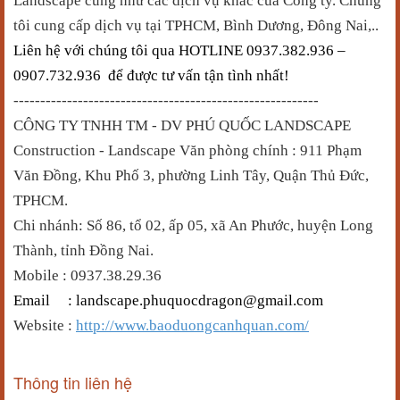
Landscape
cũng như các dịch vụ khác của Công ty.
Chúng
tôi cung cấp dịch vụ tại TPHCM, Bình Dương, Đông Nai,..
Liên hệ với chúng tôi qua HOTLINE 0937.382.936 –
0907.732.936 để được tư vấn tận tình nhất!
---------------------------------------------------------
CÔNG TY TNHH TM - DV
PHÚ QUỐC
LANDSCAPE
Construction - Landscape Văn phòng chính : 911 Phạm
Văn Đồng, Khu Phố 3, phường Linh Tây, Quận Thủ Đức,
TPHCM.
Chi nhánh: Số 86, tổ 02, ấp 05, xã An Phước, huyện Long
Thành, tỉnh Đồng Nai.
Mobile : 0937.38.29.36
Email : landscape.phuquocdragon@gmail.com
Website :
http://www.baoduongcanhquan.com/
Thông tin liên hệ