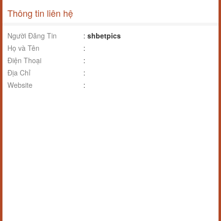
Thông tin liên hệ
Người Đăng Tin
:
shbetpics
Họ và Tên
:
Điện Thoại
:
Địa Chỉ
:
Website
: