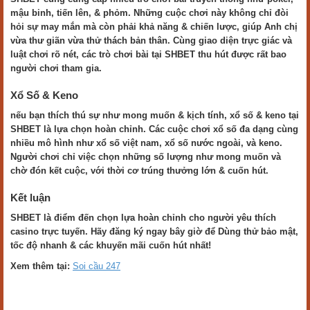
mậu binh, tiến lên, & phỏm. Những cuộc chơi này không chỉ đòi
hỏi sự may mắn mà còn phải khả năng & chiến lược, giúp Anh chị
vừa thư giãn vừa thử thách bản thân. Cùng giao diện trực giác và
luật chơi rõ nét, các trò chơi bài tại SHBET thu hút được rất bao
người chơi tham gia.
Xổ Số & Keno
nếu bạn thích thú sự như mong muốn & kịch tính, xổ số & keno tại
SHBET là lựa chọn hoàn chỉnh. Các cuộc chơi xổ số đa dạng cùng
nhiều mô hình như xổ số việt nam, xổ số nước ngoài, và keno.
Người chơi chỉ việc chọn những số lượng như mong muốn và
chờ đón kết cuộc, với thời cơ trúng thưởng lớn & cuốn hút.
Kết luận
SHBET là điểm đến chọn lựa hoàn chỉnh cho người yêu thích
casino trực tuyến. Hãy đăng ký ngay bây giờ để Dùng thử bảo mật,
tốc độ nhanh & các khuyến mãi cuốn hút nhất!
Xem thêm tại:
Soi cầu 247