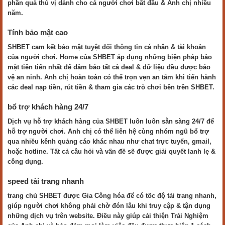
phần quà thú vị dành cho cả người chơi bắt đầu & Anh chị nhiều
năm.
Tính bảo mật cao
SHBET cam kết bảo mật tuyệt đối thông tin cá nhân & tài khoản
của người chơi. Home của SHBET áp dụng những biện pháp bảo
mật tiên tiến nhất để đảm bảo tất cả deal & dữ liệu đều được bảo
vệ an ninh. Anh chị hoàn toàn có thể trọn vẹn an tâm khi tiến hành
các deal nạp tiền, rút tiền & tham gia các trò chơi bên trên SHBET.
bổ trợ khách hàng 24/7
Dịch vụ hỗ trợ khách hàng của SHBET luôn luôn sẵn sàng 24/7 để
hỗ trợ người chơi. Anh chị có thể liên hệ cùng nhóm ngũ bổ trợ
qua nhiều kênh quảng cáo khác nhau như chat trực tuyến, gmail,
hoặc hotline. Tất cả câu hỏi và vấn đề sẽ được giải quyết lanh lẹ &
công dụng.
speed tải trang nhanh
trang chủ SHBET được Gia Công hóa để có tốc độ tải trang nhanh,
giúp người chơi không phải chờ đón lâu khi truy cập & tận dụng
những dịch vụ trên website. Điều này giúp cải thiện Trải Nghiệm