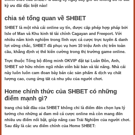
kỳ ưu đãi đặc biệt nào!
chia sẻ tổng quan về SHBET
SHBET là một nhà cái online uy tín, được cấp phép hợp pháp bởi
Isle of Man và Khu kinh tế tài chính Cagayan and Freeport. Với
nhiều năm kinh nghiệm trong lĩnh vực cá cược trực tuyến & danh
lợi vững chắc, SHBET đã phục vụ hơn 10 triệu Anh chị trên toàn
cầu, khẳng định vị thế kiên cường trong thị trường game online.
Trực thuộc Tổng bộ đồng minh OKVIP đặt tại Luân Đôn, Anh,
SHBET sở hữu nhóm ngũ nhân viên bài bản và tài năng. Nhà cái
này luôn luôn cam đoan bày bán các sản phẩm & dịch vụ chất
lượng cao, cung ứng tất cả nhu yếu của người chơi.
Home chính thức của SHBET có những
điểm mạnh gì?
trang chủ bắt đầu của SHBET không chỉ là điểm đến chọn lựa lý
tưởng cho những ai đam mê cá cược online mà còn mang đến
nhiều ưu điểm nổi bật, giúp nâng cao Trải Nghiệm của người chơi.
Sau đây là các ưu điểm chính của Home SHBET: