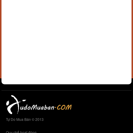
Tự Do Mua Bán © 2013
Quy chế hoạt động