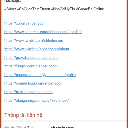
Hashtags:
#Shbet #CaCuocTrucTuyen #NhaCaiUyTin #GameBaiOnline
https://x.com/shbetiocom
https://www.pinterest.com/shbetiocom/_profile/
https://www.tumblr.com/shbetiocom
https://www.twitch.tv/shbetiocom/about
https://gravatar.com/shbetiocom
https://500px.com/p/shbetiocom
https://manga-no.com/@shbetiocom/profile
https://soundcloud.com/shbetiocom
https://trakteer.id/shbetiocom
https://akniga.org/profile/934778-shbet/
Thông tin liên hệ
Người Đăng Tin
:
shbetiocom