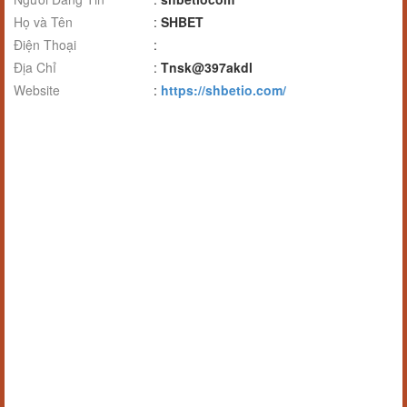
Họ và Tên
:
SHBET
Điện Thoại
:
Địa Chỉ
:
Tnsk@397akdl
Website
:
https://shbetio.com/