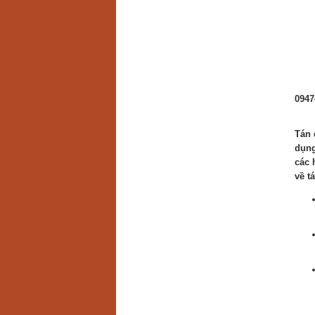
0947
Tán 
dụng
các 
về t