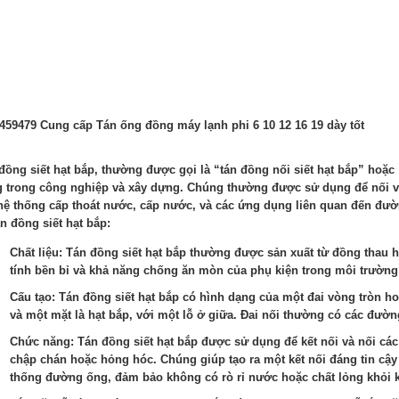
459479 Cung cấp Tán ống đồng máy lạnh phi 6 10 12 16 19 dày tốt
đồng siết hạt bắp, thường được gọi là “tán đồng nối siết hạt bắp” hoặc 
 trong công nghiệp và xây dựng. Chúng thường được sử dụng để nối v
hệ thống cấp thoát nước, cấp nước, và các ứng dụng liên quan đến đườ
án đồng siết hạt bắp:
Chất liệu: Tán đồng siết hạt bắp thường được sản xuất từ đồng thau
tính bền bỉ và khả năng chống ăn mòn của phụ kiện trong môi trường
Cấu tạo: Tán đồng siết hạt bắp có hình dạng của một đai vòng tròn h
và một mặt là hạt bắp, với một lỗ ở giữa. Đai nối thường có các đường
Chức năng: Tán đồng siết hạt bắp được sử dụng để kết nối và nối c
chập chán hoặc hỏng hóc. Chúng giúp tạo ra một kết nối đáng tin cậy
thống đường ống, đảm bảo không có rò rỉ nước hoặc chất lỏng khỏi k