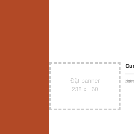
Cun
Đặt banner
Ngày
238 x 160