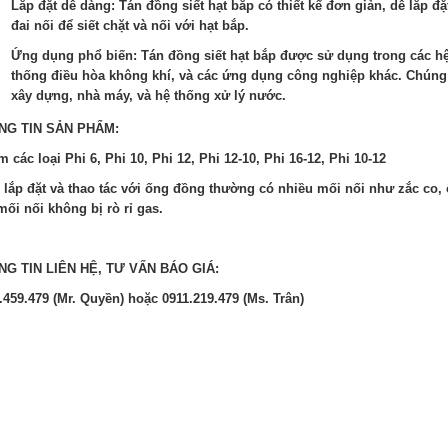
Lắp đặt dễ dàng: Tán đồng siết hạt bắp có thiết kế đơn giản, dễ lắp đ
đai nối để siết chặt và nối với hạt bắp.
Ứng dụng phổ biến: Tán đồng siết hạt bắp được sử dụng trong các hệ
thống điều hòa không khí, và các ứng dụng công nghiệp khác. Chúng 
xây dựng, nhà máy, và hệ thống xử lý nước.
NG TIN SẢN PHẨM:
m các loại Phi 6, Phi 10, Phi 12, Phi 12-10, Phi 16-12, Phi 10-12
i lắp đặt và thao tác với ống đồng thường có nhiều mối nối như zắc co, ố
mối nối không bị rò rỉ gas.
G TIN LIÊN HỆ, TƯ VẤN BÁO GIÁ:
.459.479 (Mr. Quyền) hoặc 0911.219.479 (Ms. Trân)