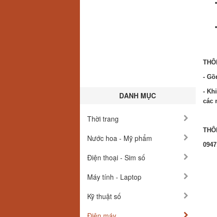
THÔ
- Gồ
- Kh
DANH MỤC
các 
Thời trang
THÔN
Nước hoa - Mỹ phẩm
0947
Điện thoại - Sim số
Máy tính - Laptop
Kỹ thuật số
Điện máy