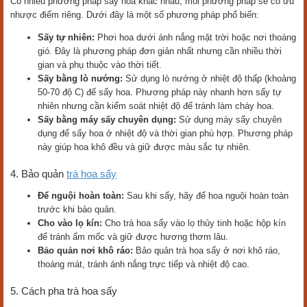
Có nhiều phương pháp sấy hoa khác nhau, mỗi phương pháp sẽ có ưu
nhược điểm riêng. Dưới đây là một số phương pháp phổ biến:
Sấy tự nhiên:
Phơi hoa dưới ánh nắng mặt trời hoặc nơi thoáng
gió. Đây là phương pháp đơn giản nhất nhưng cần nhiều thời
gian và phụ thuộc vào thời tiết.
Sấy bằng lò nướng:
Sử dụng lò nướng ở nhiệt độ thấp (khoảng
50-70 độ C) để sấy hoa. Phương pháp này nhanh hơn sấy tự
nhiên nhưng cần kiểm soát nhiệt độ để tránh làm cháy hoa.
Sấy bằng máy sấy chuyên dụng:
Sử dụng máy sấy chuyên
dụng để sấy hoa ở nhiệt độ và thời gian phù hợp. Phương pháp
này giúp hoa khô đều và giữ được màu sắc tự nhiên.
4. Bảo quản
trà hoa sấy
Để nguội hoàn toàn:
Sau khi sấy, hãy để hoa nguội hoàn toàn
trước khi bảo quản.
Cho vào lọ kín:
Cho trà hoa sấy vào lọ thủy tinh hoặc hộp kín
để tránh ẩm mốc và giữ được hương thơm lâu.
Bảo quản nơi khô ráo:
Bảo quản trà hoa sấy ở nơi khô ráo,
thoáng mát, tránh ánh nắng trực tiếp và nhiệt độ cao.
5. Cách pha trà hoa sấy