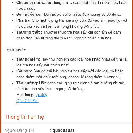
Chuẩn bị nước:
Sử dụng nước sạch, tốt nhất là nước lọc hoặc
nước suối.
Đun nước sôi:
Đun nước sôi ở nhiệt độ khoảng 80-90 độ C.
Pha trà:
Cho một lượng trà hoa sấy vừa đủ vào ấm hoặc ly. Rót
nước sôi vào và hãm trà trong khoảng 3-5 phút.
Thưởng thức:
Thưởng thức trà hoa sấy khi còn ấm để cảm
nhận trọn vẹn hương thơm và vị ngọt tự nhiên của hoa.
Lời khuyên
Thử nghiệm:
Hãy thử nghiệm các loại hoa khác nhau để tìm ra
loại trà hoa sấy yêu thích nhất.
Kết hợp:
Bạn có thể kết hợp trà hoa sấy với các loại trà khác
hoặc thêm một chút mật ong, chanh để tăng thêm hương vị.
Tận hưởng:
Hãy dành thời gian thư giãn và tận hưởng những
tách trà hoa sấy thơm ngon, bổ dưỡng.
Mua hàng:
tại đây
Qùa Của Đất
Thông tin liên hệ
Người Đăng Tin
:
quacuadat