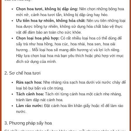
Chọn hoa tươi, không bị dập úng:
Nên chọn những bông hoa
mới nở, cánh hoa tươi tắn, không bị dập úng hay héo.
Ưu tiên hoa tự nhiên, không hóa chất:
Nên ưu tiên những loại
hoa được trồng tự nhiên, không sử dụng hóa chất bảo vệ thực
vật để đảm bảo an toàn cho sức khỏe.
Chọn loại hoa phù hợp:
Có rất nhiều loại hoa có thể dùng để
sấy trà như hoa hồng, hoa cúc, hoa nhài, hoa sen, hoa oải
hương... Mỗi loại hoa sẽ mang đến hương vị và lợi ích riêng.
Hãy lựa chọn loại hoa mà bạn yêu thích hoặc phù hợp với mục
đích sử dụng của mình.
2. Sơ chế hoa tươi
Rửa sạch hoa:
Nhẹ nhàng rửa sạch hoa dưới vòi nước chảy để
loại bỏ bụi bẩn và côn trùng.
Tách cánh hoa:
Tách rời từng cánh hoa một cách nhẹ nhàng,
tránh làm dập nát cánh hoa.
Làm ráo nước:
Đặt cánh hoa lên khăn giấy hoặc rổ để làm ráo
nước.
3. Phương pháp sấy hoa