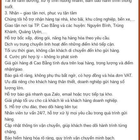
Tài xế rành đường, xử lý tình huống nhanh, đảm bảo hành trình thông
suốt.
3. Nhận – giao tận nơi, phục vụ tận tâm
Chúng tôi hỗ trợ nhận hàng tại nhà, kho bãi, khu công nghiệp, bến xe,…
Giao tận nơi tại TP. Cao Bằng và các huyện: Nguyên Bình, Trùng
Khánh, Quảng Uyên,…
Hỗ trợ bốc xếp, đóng gói, nâng hạ hàng hóa theo yêu cầu.
Dịch vụ trung chuyển linh hoạt đến những điểm khó tiếp cận.
Tối ưu thời gian, không cần khách di chuyển đến kho gửi hàng.
4. Cước phí hợp lý – không lo phát sinh
Giá gửi hàng đi Cao Bằng tính dựa trên loại hàng, trọng lượng và điểm
nhận/giao.
Báo giá rõ ràng, không phụ thu bất ngờ, có hợp đồng và hóa đơn VAT.
Ưu đãi riêng cho khách hàng thân thiết, doanh nghiệp gửi hàng số
lượng lớn.
Hỗ trợ báo giá nhanh qua Zalo, email hoặc trực tiếp tại kho.
Giải pháp tối ưu cho cả khách lẻ và khách hàng doanh nghiệp.
5. Hỗ trợ chu đáo, theo dõi hàng liên tục
Nhân viên tư vấn 24/7, hỗ trợ xử lý mọi yêu cầu trong quá trình gửi
hàng.
Cập nhật thông tin vận chuyển, giúp khách theo dõi hành trình từng
chặng.
Bảo hiểm hàng hóa rõ ràng, quy trình vận chuyển minh bạch.