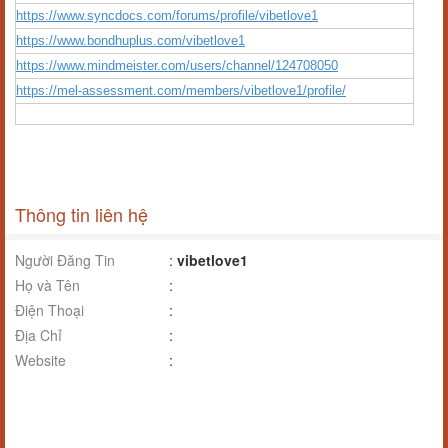
https://www.syncdocs.com/forums/profile/vibetlove1
https://www.bondhuplus.com/vibetlove1
https://www.mindmeister.com/users/channel/124708050
https://mel-assessment.com/members/vibetlove1/profile/
Thông tin liên hệ
Người Đăng Tin
:
vibetlove1
Họ và Tên
:
Điện Thoại
:
Địa Chỉ
:
Website
: