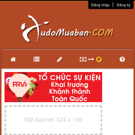
Đăng nhập
Đăng ký
Đặt banner 324 x 100