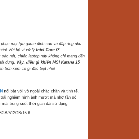
h phục mọi tựa game đỉnh cao và đáp ứng nhu
 hảo! Với bộ vi xử lý
Intel Core i7
z
sắc nét, chiếc laptop này không chỉ mang đến
nội dung.
Vậy, điều gì khiến MSI Katana 15
n tích xem có gì đặc biệt nhé!
VN
nổi bật với vỏ ngoài chắc chắn và tinh tế.
 trải nghiệm hình ảnh mượt mà nhờ tần số
 mái trong suốt thời gian dài sử dụng.