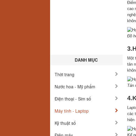
Điểm
cao 
nghệ
không
Đồ h
3.H
Một 
DANH MỤC
tản n
khôn
Thời trang
Tản n
Nước hoa - Mỹ phẩm
4.K
Điện thoại - Sim số
Lapt
Máy tính - Laptop
các 
hiện 
Kỹ thuật số
Điện máy
Kế n