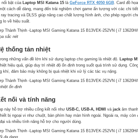
 nổi bật của
Laptop MSI Katana 15
là
GeForce RTX 4050 6GB
. Card đồ họ
một cách dễ dàng, mang đến trải nghiệm chơi game ấn tượng với các chi tiết
 ray tracing và DLSS giúp nâng cao chất lượng hình ảnh, cho phép người 
 lo về hiệu suất.
ọa sắc nét
ệ thống tản nhiệt
trong những vấn đề lớn khi sử dụng laptop cho gaming là nhiệt độ.
Laptop MS
hiệt hiệu quả, giúp duy trì nhiệt độ ổn định trong suốt quá trình sử dụng. Cô
g khí, đảm bảo máy không bị quá nhiệt khi xử lý các tác vụ nặng.
hiệt ổn định
ết nối và tính năng
op này hỗ trợ nhiều cổng kết nối như
USB-C, USB-A, HDMI
và
jack
âm than
thiết bị ngoại vi như chuột, bàn phím hay màn hình ngoài. Ngoài ra, máy còn 
đại và nhiều tính năng hỗ trợ cho người dùng.
ối đa dạng