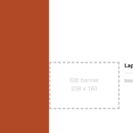
La
Đặt banner
Ngày
238 x 160