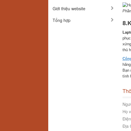
Giới thiệu website
Phần
Tổng hợp
8.K
Lapt
phục 
xứng
thủ 
Công
hãn
Bạn 
tình
Thô
Ngườ
Họ v
Điện
Địa 