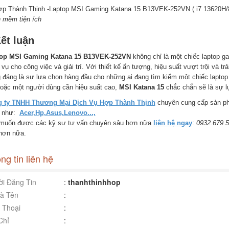
 mềm tiện ích
ết luận
op MSI Gaming Katana 15 B13VEK-252VN
không chỉ là một chiếc laptop g
vụ cho công việc và giải trí. Với thiết kế ấn tượng, hiệu suất vượt trội và 
 đáng là sự lựa chọn hàng đầu cho những ai đang tìm kiếm một chiếc laptop
hoặc một người dùng cần hiệu suất cao,
MSI Katana 15
chắc chắn sẽ là sự l
 ty TNHH Thương Mại Dịch Vụ Hợp Thành Thịnh
chuyên cung cấp sản phẩm
g như:
Acer,Hp,Asus,Lenovo...,
muốn được các kỹ sư tư vấn chuyên sâu hơn nữa
liên hệ ngay
:
0932.679.5
 hơn nữa.
ng tin liên hệ
i Đăng Tin
:
thanhthinhhop
à Tên
:
 Thoại
:
Chỉ
: