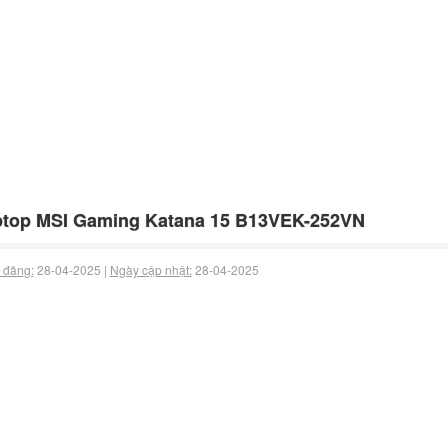
ptop MSI Gaming Katana 15 B13VEK-252VN
 đăng:
28-04-2025 |
Ngày cập nhật:
28-04-2025