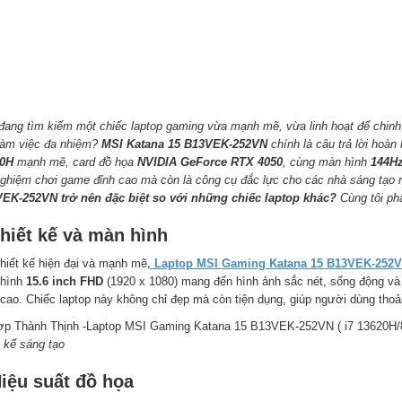
đang tìm kiếm một chiếc laptop gaming vừa mạnh mẽ, vừa linh hoạt để chin
làm việc đa nhiệm?
MSI Katana 15 B13VEK-252VN
chính là câu trả lời hoàn
0H
mạnh mẽ, card đồ họa
NVIDIA GeForce RTX 4050
, cùng màn hình
144H
 nghiệm chơi game đỉnh cao mà còn là công cụ đắc lực cho các nhà sáng tạo 
EK-252VN trở nên đặc biệt so với những chiếc laptop khác?
Cùng tôi phâ
hiết kế và màn hình
thiết kế hiện đại và mạnh mẽ
, Laptop MSI Gaming Katana 15 B13VEK-252
hình
15.6 inch FHD
(1920 x 1080) mang đến hình ảnh sắc nét, sống động và
 cao. Chiếc laptop này không chỉ đẹp mà còn tiện dụng, giúp người dùng thoải
t kế sáng tạo
Hiệu suất đồ họa