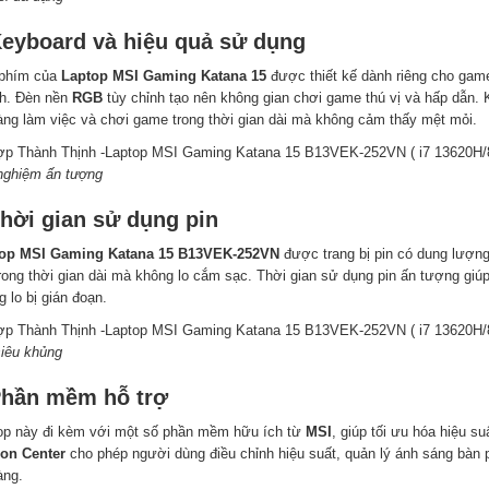
Keyboard và hiệu quả sử dụng
phím của
Laptop MSI Gaming Katana 15
được thiết kế dành riêng cho game
h. Đèn nền
RGB
tùy chỉnh tạo nên không gian chơi game thú vị và hấp dẫn. K
àng làm việc và chơi game trong thời gian dài mà không cảm thấy mệt mỏi.
 nghiệm ấn tượng
Thời gian sử dụng pin
op MSI Gaming Katana 15 B13VEK-252VN
được trang bị pin có dung lượng
trong thời gian dài mà không lo cắm sạc. Thời gian sử dụng pin ấn tượng gi
 lo bị gián đoạn.
siêu khủng
Phần mềm hỗ trợ
op này đi kèm với một số phần mềm hữu ích từ
MSI
, giúp tối ưu hóa hiệu 
on Center
cho phép người dùng điều chỉnh hiệu suất, quản lý ánh sáng bàn p
àng.