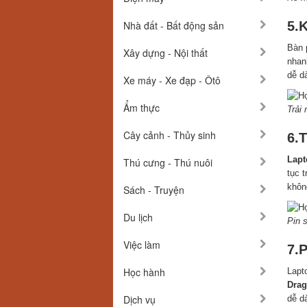
Nhà đất - Bất động sản
5.
Bàn 
Xây dựng - Nội thất
nhan
dễ d
Xe máy - Xe đạp - Ôtô
Ẩm thực
Trải
Cây cảnh - Thủy sinh
6.
Lapt
Thú cưng - Thú nuôi
tục 
không
Sách - Truyện
Du lịch
Pin 
Việc làm
7.
Học hành
Lapt
Drag
Dịch vụ
dễ d