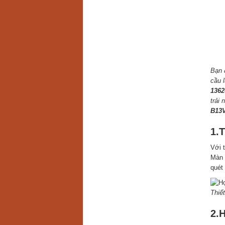
Bạn 
cầu 
1362
trải
B13V
1.T
Với 
Màn 
quét
Thiế
2.