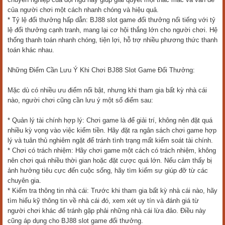
của người chơi một cách nhanh chóng và hiệu quả.
* Tỷ lệ đổi thưởng hấp dẫn: BJ88 slot game đổi thưởng nổi tiếng với tỷ
lệ đổi thưởng cạnh tranh, mang lại cơ hội thắng lớn cho người chơi. Hệ
thống thanh toán nhanh chóng, tiện lợi, hỗ trợ nhiều phương thức thanh
toán khác nhau.
Những Điểm Cần Lưu Ý Khi Chơi BJ88 Slot Game Đổi Thưởng:
Mặc dù có nhiều ưu điểm nổi bật, nhưng khi tham gia bất kỳ nhà cái
nào, người chơi cũng cần lưu ý một số điểm sau:
* Quản lý tài chính hợp lý: Chơi game là để giải trí, không nên đặt quá
nhiều kỳ vọng vào việc kiếm tiền. Hãy đặt ra ngân sách chơi game hợp
lý và tuân thủ nghiêm ngặt để tránh tình trạng mất kiểm soát tài chính.
* Chơi có trách nhiệm: Hãy chơi game một cách có trách nhiệm, không
nên chơi quá nhiều thời gian hoặc đặt cược quá lớn. Nếu cảm thấy bị
ảnh hưởng tiêu cực đến cuộc sống, hãy tìm kiếm sự giúp đỡ từ các
chuyên gia.
* Kiểm tra thông tin nhà cái: Trước khi tham gia bất kỳ nhà cái nào, hãy
tìm hiểu kỹ thông tin về nhà cái đó, xem xét uy tín và đánh giá từ
người chơi khác để tránh gặp phải những nhà cái lừa đảo. Điều này
cũng áp dụng cho BJ88 slot game đổi thưởng.