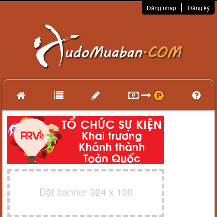
Đăng nhập
Đăng ký
Đặt banner 324 x 100