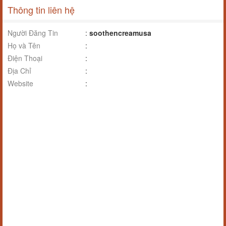
Thông tin liên hệ
Người Đăng Tin
:
soothencreamusa
Họ và Tên
:
Điện Thoại
:
Địa Chỉ
:
Website
: