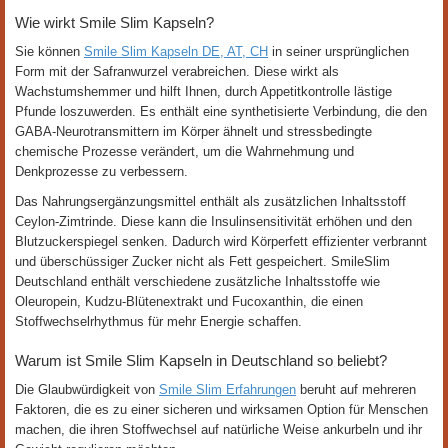
Wie wirkt Smile Slim Kapseln?
Sie können
Smile Slim Kapseln DE, AT, CH
in seiner ursprünglichen
Form mit der Safranwurzel verabreichen. Diese wirkt als
Wachstumshemmer und hilft Ihnen, durch Appetitkontrolle lästige
Pfunde loszuwerden. Es enthält eine synthetisierte Verbindung, die den
GABA-Neurotransmittern im Körper ähnelt und stressbedingte
chemische Prozesse verändert, um die Wahrnehmung und
Denkprozesse zu verbessern.
Das Nahrungsergänzungsmittel enthält als zusätzlichen Inhaltsstoff
Ceylon-Zimtrinde. Diese kann die Insulinsensitivität erhöhen und den
Blutzuckerspiegel senken. Dadurch wird Körperfett effizienter verbrannt
und überschüssiger Zucker nicht als Fett gespeichert. SmileSlim
Deutschland enthält verschiedene zusätzliche Inhaltsstoffe wie
Oleuropein, Kudzu-Blütenextrakt und Fucoxanthin, die einen
Stoffwechselrhythmus für mehr Energie schaffen.
Warum ist Smile Slim Kapseln in Deutschland so beliebt?
Die Glaubwürdigkeit von
Smile Slim Erfahrungen
beruht auf mehreren
Faktoren, die es zu einer sicheren und wirksamen Option für Menschen
machen, die ihren Stoffwechsel auf natürliche Weise ankurbeln und ihr