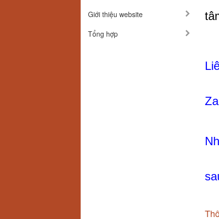
Giới thiệu website
tâ
Tổng hợp
Li
Za
Nh
sa
Thô