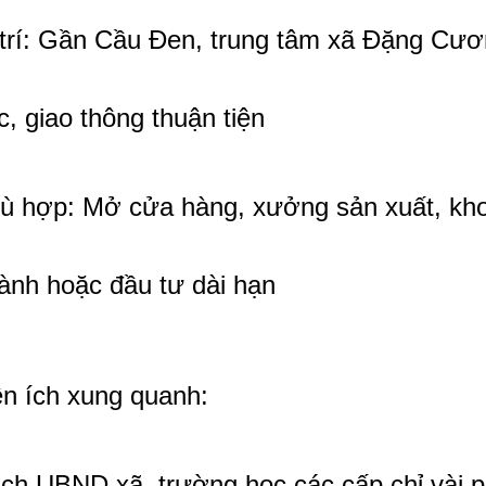
 trí: Gần Cầu Đen, trung tâm xã Đặng Cư
c, giao thông thuận tiện
ù hợp: Mở cửa hàng, xưởng sản xuất, kho 
ành hoặc đầu tư dài hạn
ện ích xung quanh:
ch UBND xã, trường học các cấp chỉ vài p