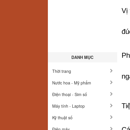
Vị
đú
Ph
DANH MỤC
Thời trang
ng
Nước hoa - Mỹ phẩm
Điện thoại - Sim số
Ti
Máy tính - Laptop
Kỹ thuật số
Cá
Điện máy