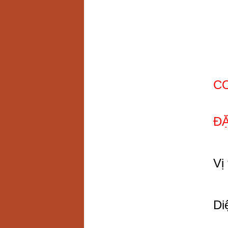
CƠ
Đ
Vị
Di