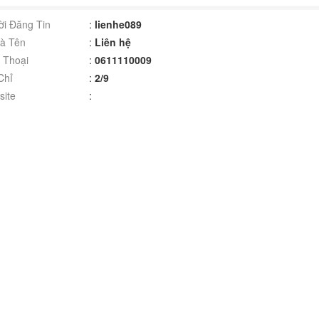
i Đăng Tin
:
lienhe089
à Tên
:
Liên hệ
 Thoại
:
0611110009
Chỉ
:
2/9
ite
: