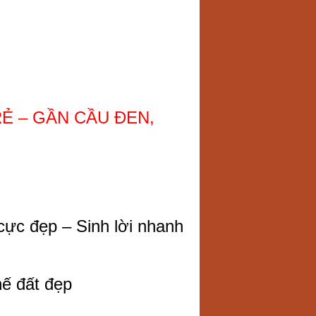
RẺ – GẦN CẦU ĐEN,
cực đẹp – Sinh lời nhanh
hế đất đẹp