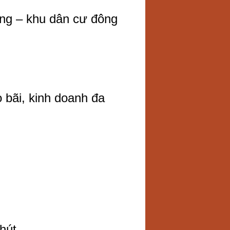
ơng – khu dân cư đông
bãi, kinh doanh đa
hút