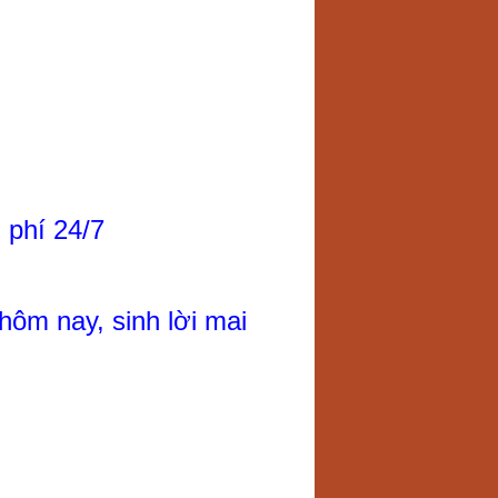
 phí 24/7
hôm nay, sinh lời mai