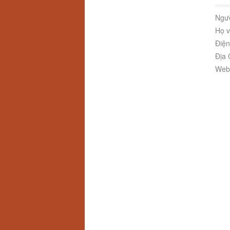
Ngườ
Họ v
Điện
Địa 
Webs