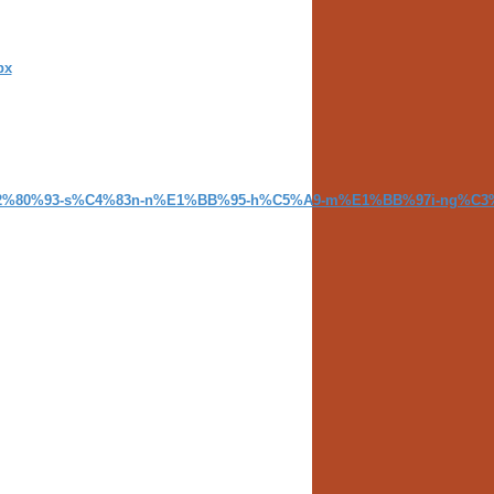
px
ine-%E2%80%93-s%C4%83n-n%E1%BB%95-h%C5%A9-m%E1%BB%97i-ng