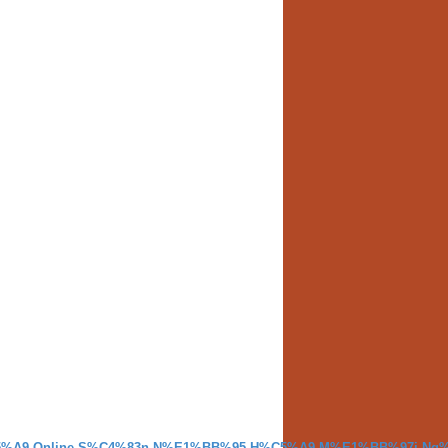
%95-H%C5%A9-Online-S%C4%83n-N%E1%BB%95-H%C5%A9-M%E1%BB%97i-