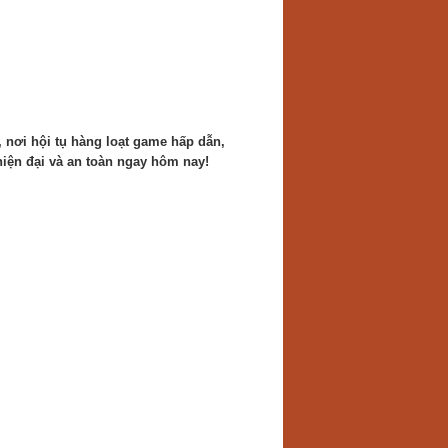
, nơi hội tụ hàng loạt game hấp dẫn,
 hiện đại và an toàn ngay hôm nay!