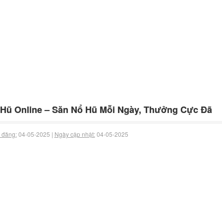
Hũ Online – Săn Nổ Hũ Mỗi Ngày, Thưởng Cực Đã
 đăng:
04-05-2025 |
Ngày cập nhật:
04-05-2025