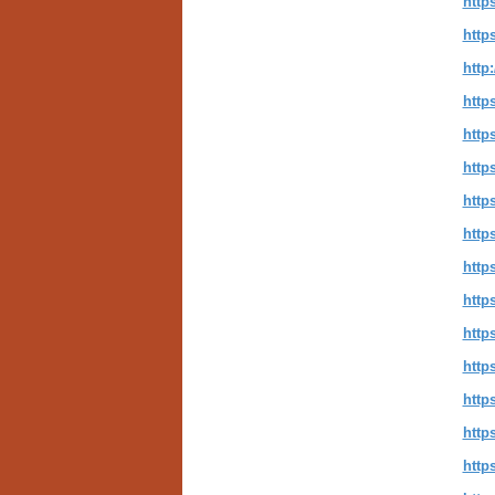
http
http
http
http
http
http
htt
http
http
http
http
http
http
http
http