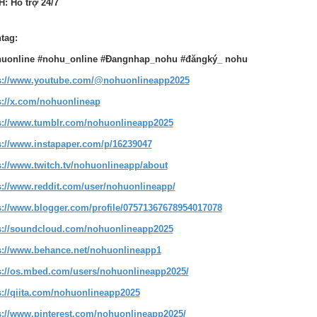
: Hỗ trợ 24/7
tag:
uonline #nohu_online #Đangnhap_nohu #đăngký_ nohu
s://www.youtube.com/@nohuonlineapp2025
s://x.com/nohuonlineap
s://www.tumblr.com/nohuonlineapp2025
s://www.instapaper.com/p/16239047
s://www.twitch.tv/nohuonlineapp/about
s://www.reddit.com/user/nohuonlineapp/
s://www.blogger.com/profile/07571367678954017078
s://soundcloud.com/nohuonlineapp2025
s://www.behance.net/nohuonlineapp1
s://os.mbed.com/users/nohuonlineapp2025/
s://qiita.com/nohuonlineapp2025
s://www.pinterest.com/nohuonlineapp2025/