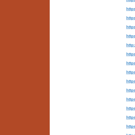
http
http
http
http
http
http
http
http
http
http
http
http
http
http