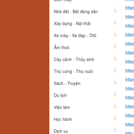
http
Nhà đất - Bất động sản
http
Xây dựng - Nội thất
http
Xe máy - Xe đạp - Ôtô
http
http
Ẩm thực
http
Cây cảnh - Thủy sinh
http
Thú cưng - Thú nuôi
http
http
Sách - Truyện
http
Du lịch
http
Việc làm
http
http
Học hành
http
Dịch vụ
http