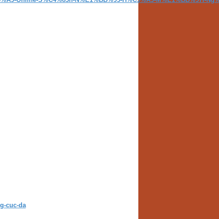
ng-cuc-da