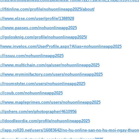
s://fitinline.com/profile/nohuonlineapp2025/about/
s://www.elzse.com/user/profile/1388928
s://www.passes.com/nohuonlineapp2025
s://golosknig.com/profile/nohuonlineapp2025/
://www.invelos.com/UserProfile.aspx?Alias=nohuonlineapp2025
s://issuu.com/nohuonlineapp2025
s://www.multichain.com/qa/user/nohuonlineapp2025
s://www.myminifactory.com/users/nohuonlineapp2025
s://roomstyler.com/users/nohuonlineapp2025
s://coub.com/nohuonlineapp2025
s://www.mapleprimes.com/users/nohuonlineapp2025
s://pxhere.com/en/photographer/4610956
s://doodleordie.com/profile/nohuonlineapp2025
s://app.roll20.net/users/16083642/no-hu-online-san-no-hu-moi-ngay-thuo