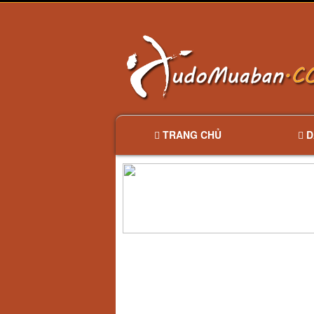
TRANG CHỦ
D