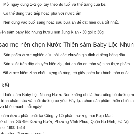
Mỗi ngày dùng 1–2 gói tùy theo độ tuổi và thể trạng của bé.
Có thể dùng trực tiếp hoặc pha với nước ấm.
Nên dùng vào buổi sáng hoặc sau bữa ăn để đạt hiệu quả tốt nhất.
 sao mẹ nên chọn Nước Thiên sâm Baby Lộc Nhu
Sản phẩm được nghiên cứu bởi các chuyên gia dinh dưỡng hàng đầu.
Sản xuất trên dây chuyền hiện đại, đạt chuẩn an toàn vệ sinh thực phẩm.
Đã được kiểm định chất lượng rõ ràng, có giấy phép lưu hành toàn quốc.
 kết
 Thiên sâm Baby Lộc Nhung Hươu Non không chỉ là thức uống bổ dưỡng mà
 trình chăm sóc và nuôi dưỡng bé yêu. Hãy lựa chọn sản phẩm thiên nhiên an
 và khỏe mạnh mỗi ngày!
phẩm được phân phối tại Công ty Cổ phần thương mại Koja Mart
sở chính: Số 456 Đường Bưởi, Phường Vĩnh Phúc, Quận Ba Đình, Hà Nội
ine: 1900 1518
ite:https://kojamart.com/