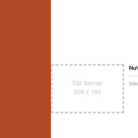
Nư
Đặt banner
Ngày
238 x 160