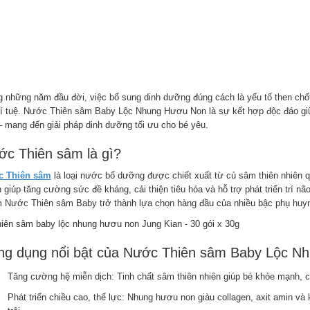
g những năm đầu đời, việc bổ sung dinh dưỡng đúng cách là yếu tố then chốt 
trí tuệ. Nước Thiên sâm Baby Lộc Nhung Hươu Non là sự kết hợp độc đáo gi
– mang đến giải pháp dinh dưỡng tối ưu cho bé yêu.
c Thiên sâm là gì?
 Thiên sâm
là loại nước bổ dưỡng được chiết xuất từ củ sâm thiên nhiên q
 giúp tăng cường sức đề kháng, cải thiện tiêu hóa và hỗ trợ phát triển trí nã
 Nước Thiên sâm Baby trở thành lựa chọn hàng đầu của nhiều bậc phụ huynh
ng dụng nổi bật của Nước Thiên sâm Baby Lộc N
Tăng cường hệ miễn dịch: Tinh chất sâm thiên nhiên giúp bé khỏe mạnh, chốn
Phát triển chiều cao, thể lực: Nhung hươu non giàu collagen, axit amin và 