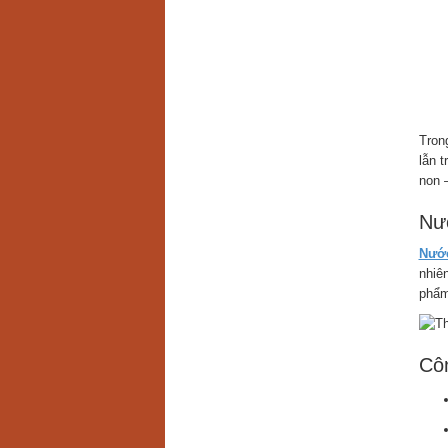
Tron
lẫn 
non 
Nướ
Nước
nhiên
phẩm
Cô