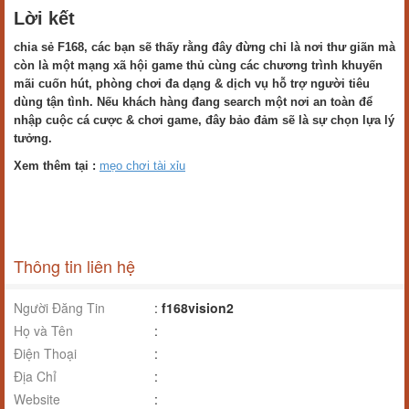
Lời kết
chia sẻ F168, các bạn sẽ thấy rằng đây đừng chỉ là nơi thư giãn mà
còn là một mạng xã hội game thủ cùng các chương trình khuyến
mãi cuốn hút, phòng chơi đa dạng & dịch vụ hỗ trợ người tiêu
dùng tận tình. Nếu khách hàng đang search một nơi an toàn để
nhập cuộc cá cược & chơi game, đây bảo đảm sẽ là sự chọn lựa lý
tưởng.
Xem thêm tại :
mẹo chơi tài xỉu
Thông tin liên hệ
Người Đăng Tin
:
f168vision2
Họ và Tên
:
Điện Thoại
:
Địa Chỉ
:
Website
: