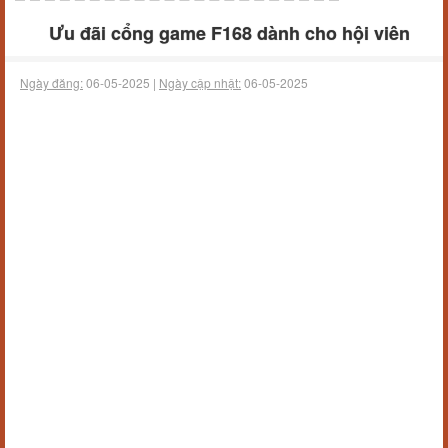
Ưu đãi cổng game F168 dành cho hội viên
Ngày đăng:
06-05-2025 |
Ngày cập nhật:
06-05-2025