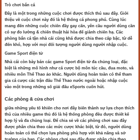
Trò chơi bắn cá
Đây là một trong những cuộc chơi được thích thú sau đây. Giới
thiệu về cuộc chơi này đó là hệ thống cá phong phú. Cùng lúc
mang đến những cuộc chiến đầy gay cấn, yên cầu người dùng cần
có sự đo lường & chiến thuật hài hòa để giành chiến hạ. Các
phòng bắn cá tận nhà cái cũng khá được chia theo cấp bậc, từ dễ
đến khó, hợp với mọi đối tượng người dùng người nhập cuộc.
Game Sport điện tử
Nhà cái còn bày bán các game Sport điện tử đa chủng loại, đặc
biệt là những mô hình như cá cược bộ môn túc cầu, đua moto, và
nhiều môn Thể Thao ảo khác. Người dùng hoàn toàn có thể tham
gia cá cược các trận đấu Thể Thao nước ngoài hoặc nhập cuộc
vào một trong những số giải đấu eSports cuốn hút.
Các phòng & cửa chơi
giữa những yếu tố khiến cho nơi đây biến thành sự lựa chọn thích
thú của nhiều game thủ đó là hệ thống phòng đều được thiết kế
hợp lý và đa chủng loại. Để chia sẻ về các phòng chơi sau đây
được phân chia theo các mức cược khác biệt, từ đó, người dùng
hoàn toàn có thể chọn lựa phòng phù hợp với khả năng và sở
trường của bạn. Các phòng chơi sau đây được phân chia theo