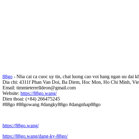
88go
- Nha cai ca cuoc uy tin, chat luong cao voi hang ngan uu dai k
Dia chi: 4311f Phan Van Doi, Ba Diem, Hoc Mon, Ho Chi Minh, Vi
Email: timmieterrelldeon@gmail.com
Website:
https://88go.wang/
Dien thoai: (+84) 266475245
#88go #88gowang #dangky88go #dangnhap88go
https://88go.wang/
https://88go.wang/dang-ky-88go/