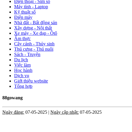
Điện thoại - Sim số
Máy tính - Laptop
Kỹ thuật số
Điện máy
Nhà đất - Bất động sản
Xây dựng - Nội thất
Xe máy - Xe đạp - Ôtô
Ẩm thực
Cây cảnh - Thủy sinh
Thú cưng - Thú nuôi
Sách - Truyện
Du lịch
Việc làm
Học hành
Dịch vụ
Giới thiệu website
Tổng hợp
88gowang
Ngày đăng:
07-05-2025 |
Ngày cập nhật:
07-05-2025