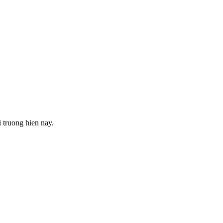
 truong hien nay.