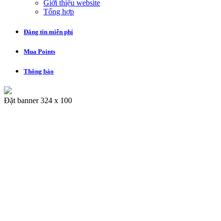
Giới thiệu website
Tổng hợp
Đăng tin miễn phí
Mua Points
Thông báo
Đặt banner 324 x 100