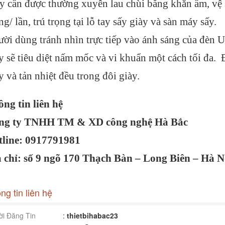
y cần được thường xuyên lau chùi bằng khăn ẩm, vệ sin
ng/ lần, trú trọng tại lỗ tay sấy giày và sàn máy sấy.
ời dùng tránh nhìn trực tiếp vào ánh sáng của đè
y sẽ tiêu diệt nấm mốc và vi khuẩn một cách tối đa. Đặc
y và tản nhiệt đều trong đôi giày.
ng tin liên hệ
ng ty TNHH TM & XD công nghệ Hà Bắc
tline: 0917791981
a chỉ: số 9 ngõ 170 Thạch Bàn – Long Biên – Hà Nô
ng tin liên hệ
i Đăng Tin
:
thietbihabac23