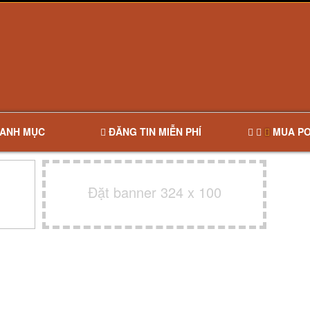
ANH MỤC
ĐĂNG TIN MIỄN PHÍ
MUA PO
Đặt banner 324 x 100