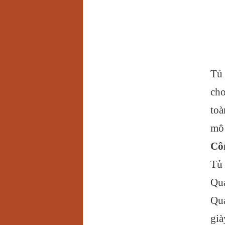
Tủ
cho
toà
mô 
Côn
Tủ
Quá
Quá
già