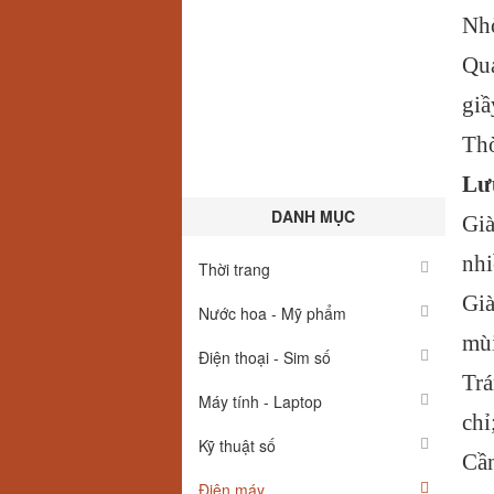
Nhờ
Quá
giầ
Thờ
Lưu
DANH MỤC
Già
nhi
Thời trang
Già
Nước hoa - Mỹ phẩm
mù
Điện thoại - Sim số
Trá
Máy tính - Laptop
chỉ
Kỹ thuật số
Cầ
Điện máy