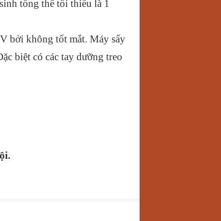
h tổng thể tối thiểu là 1
n UV bởi không tốt mắt. Máy sấy
 biệt có các tay dưỡng treo
̣i.