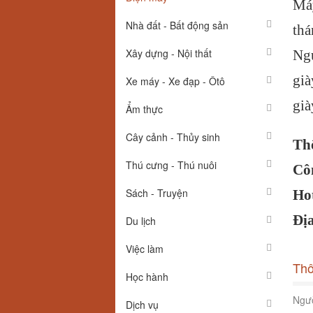
Má
Nhà đất - Bất động sản
thá
Xây dựng - Nội thất
Ngư
già
Xe máy - Xe đạp - Ôtô
già
Ẩm thực
Cây cảnh - Thủy sinh
Thô
Thú cưng - Thú nuôi
Cô
Sách - Truyện
Ho
Đị
Du lịch
Việc làm
Thô
Học hành
Ngườ
Dịch vụ