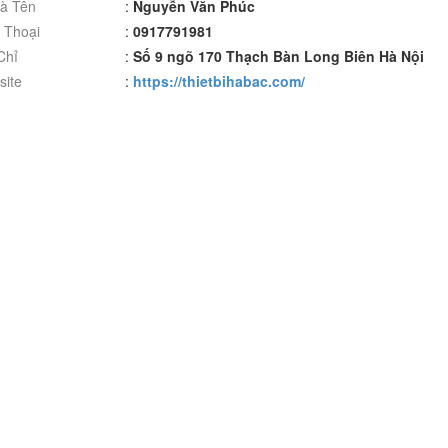
à Tên
:
Nguyễn Văn Phúc
 Thoại
:
0917791981
Chỉ
:
Số 9 ngõ 170 Thạch Bàn Long Biên Hà Nội
ite
:
https://thietbihabac.com/