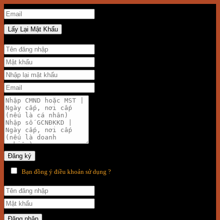
Lấy Lại Mật Khẩu
Đăng ký
Bạn đồng ý điều khoản sử dụng ?
Đăng nhập