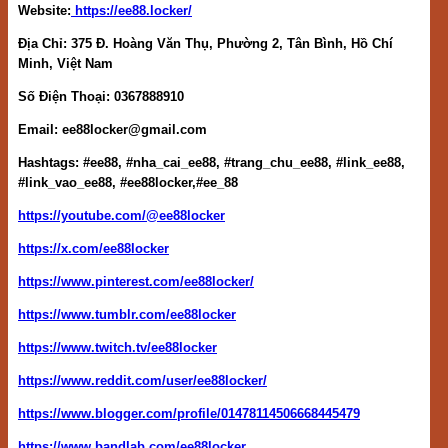
Website:
https://ee88.locker/
Địa Chỉ: 375 Đ. Hoàng Văn Thụ, Phường 2, Tân Bình, Hồ Chí
Minh, Việt Nam
Số Điện Thoại: 0367888910
Email: ee88locker@gmail.com
Hashtags: #ee88, #nha_cai_ee88, #trang_chu_ee88, #link_ee88,
#link_vao_ee88, #ee88locker,#ee_88
https://youtube.com/@ee88locker
https://x.com/ee88locker
https://www.pinterest.com/ee88locker/
https://www.tumblr.com/ee88locker
https://www.twitch.tv/ee88locker
https://www.reddit.com/user/ee88locker/
https://www.blogger.com/profile/01478114506668445479
https://www.bandlab.com/ee88locker