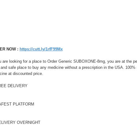
ER NOW :
https://cutt.ly/1rfF99Mx
ou are looking for a place to Order Generic SUBOXONE-8mg, you are at th
 and safe place to buy any medicine without a prescription in the USA. 100% 
ine at discounted price.
REE DELIVERY
AFEST PLATFORM
ELIVERY OVERNIGHT