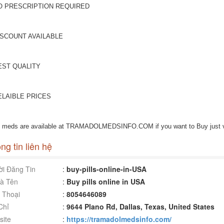
O PRESCRIPTION REQUIRED
ISCOUNT AVAILABLE
EST QUALITY
ELAIBLE PRICES
 meds are available at TRAMADOLMEDSINFO.COM if you want to Buy just vi
ng tin liên hệ
i Đăng Tin
:
buy-pills-online-in-USA
à Tên
:
Buy pills online in USA
 Thoại
:
8054646089
Chỉ
:
9644 Plano Rd, Dallas, Texas, United States
ite
:
https://tramadolmedsinfo.com/