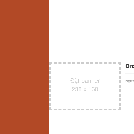
Ord
Đặt banner
Ngày
238 x 160