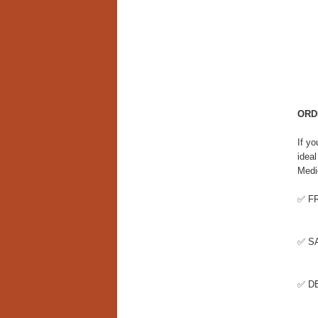
ORD
If y
ideal
Medic
✅ F
✅ S
✅ D