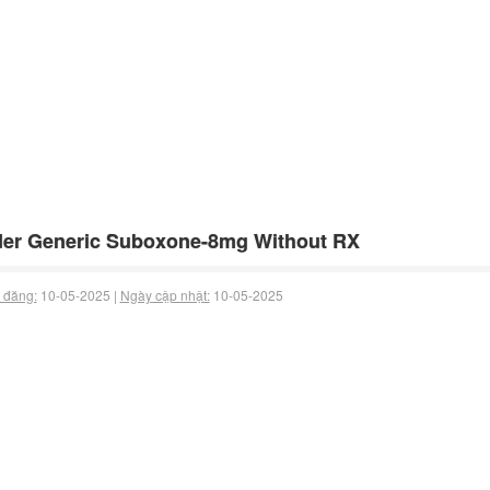
er Generic Suboxone-8mg Without RX
 đăng:
10-05-2025 |
Ngày cập nhật:
10-05-2025