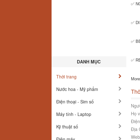
✅ N
✅ D
✅ B
✅ R
DANH MỤC
Thời trang
More
Nước hoa - Mỹ phẩm
Thô
Điện thoại - Sim số
Ngườ
Họ v
Máy tính - Laptop
Điện
Kỹ thuật số
Địa 
Webs
Điện máy