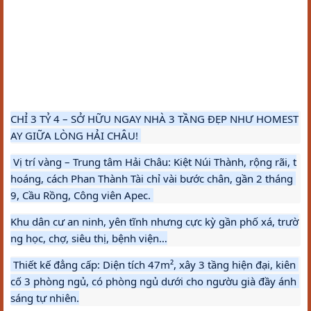
CHỈ 3 TỶ 4 – SỞ HỮU NGAY NHÀ 3 TẦNG ĐẸP NHƯ HOMEST
AY GIỮA LÒNG HẢI CHÂU! 
 Vị trí vàng – Trung tâm Hải Châu: Kiệt Núi Thành, rộng rãi, t
hoáng, cách Phan Thành Tài chỉ vài bước chân, gần 2 tháng 
9, Cầu Rồng, Công viên Apec. 
Khu dân cư an ninh, yên tĩnh nhưng cực kỳ gần phố xá, trườ
ng học, chợ, siêu thị, bệnh viện…
 Thiết kế đẳng cấp: Diện tích 47m², xây 3 tầng hiện đại, kiên 
cố 3 phòng ngủ, có phòng ngủ dưới cho ngườu già đầy ánh 
sáng tự nhiên.