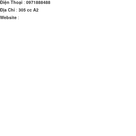
Điện Thoại
:
0971888488
Địa Chỉ
:
305 cc A2
Website
: