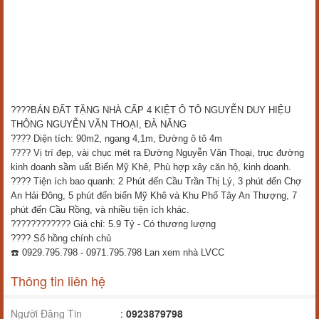
????BÁN ĐẤT TẶNG NHÀ CẤP 4 KIỆT Ô TÔ NGUYỄN DUY HIỆU
THÔNG NGUYỄN VĂN THOẠI, ĐÀ NẴNG
???? Diện tích: 90m2, ngang 4,1m, Đường ô tô 4m
???? Vị trí đẹp, vài chục mét ra Đường Nguyễn Văn Thoại, trục đường
kinh doanh sầm uất Biển Mỹ Khê, Phù hợp xây căn hộ, kinh doanh.
???? Tiện ích bao quanh: 2 Phút đến Cầu Trần Thị Lý, 3 phút đến Chợ
An Hải Đông, 5 phút đến biển Mỹ Khê và Khu Phố Tây An Thượng, 7
phút đến Cầu Rồng, và nhiều tiện ích khác.
???????????? Giá chỉ: 5.9 Tỷ - Có thương lượng
???? Sổ hồng chính chủ
☎️ 0929.795.798 - 0971.795.798 Lan xem nhà LVCC
Thông tin liên hệ
Người Đăng Tin
:
0923879798