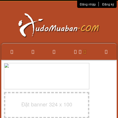
Đăng nhập
Đăng ký
Đặt banner 324 x 100