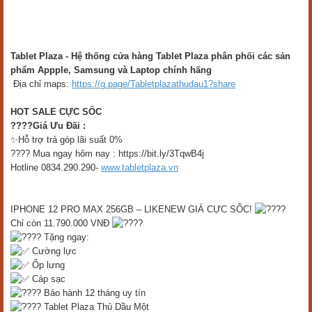
Tablet Plaza - Hệ thống cửa hàng Tablet Plaza phân phối các sản
phẩm Appple, Samsung và Laptop chính hãng
Địa chỉ maps:
https://g.page/Tabletplazathudau1?share
HOT SALE CỰC SỐC
????
Giá Ưu Đãi :
✨Hỗ trợ trả góp lãi suất 0%
???? Mua ngay hôm nay : https://bit.ly/3TqwB4j
Hotline 0834.290.290-
www.tabletplaza.vn
IPHONE 12 PRO MAX 256GB – LIKENEW GIÁ CỰC SỐC!
Chỉ còn 11.790.000 VNĐ
Tặng ngay:
Cường lực
Ốp lưng
Cáp sạc
Bảo hành 12 tháng uy tín
Tablet Plaza Thủ Dầu Một