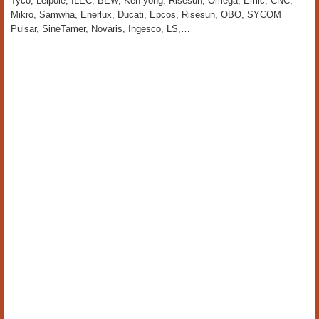
Tyco, Leipole, ILEC, BEW, Ken yong, Risesun, Omega, Emic, CNC,
Mikro, Samwha, Enerlux, Ducati, Epcos, Risesun, OBO, SYCOM
Pulsar, SineTamer, Novaris, Ingesco, LS,…