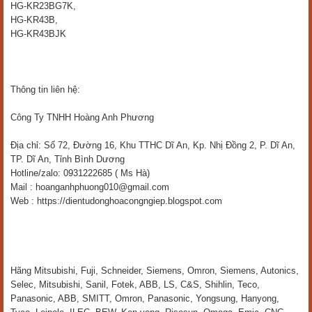
HG-KR23BG7K,
HG-KR43B,
HG-KR43BJK
Thông tin liên hệ:
Công Ty TNHH Hoàng Anh Phương
Địa chỉ: Số 72, Đường 16, Khu TTHC Dĩ An, Kp. Nhị Đồng 2, P. Dĩ An,
TP. Dĩ An, Tỉnh Bình Dương
Hotline/zalo: 0931222685 ( Ms Hà)
Mail : hoanganhphuong010@gmail.com
Web : https://dientudonghoacongngiep.blogspot.com
Hãng Mitsubishi, Fuji, Schneider, Siemens, Omron, Siemens, Autonics,
Selec, Mitsubishi, Sanil, Fotek, ABB, LS, C&S, Shihlin, Teco,
Panasonic, ABB, SMITT, Omron, Panasonic, Yongsung, Hanyong,