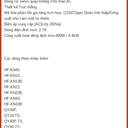
Động cơ servo quay không chổi than AC
Thiết kế Trục thẳng
Mã hóa phản hồi gia tăng tích hợp. (131072ppr) Quán tính thấp/Công
suất nhỏ Làm mát tự nhiên
Điện áp cung cấp (AC)Lớp 200Vac
Dòng điện định mức 2,7A
Công suất hoạt động định mức400W / 0,4kW
Các dòng tham khảo thêm:
HF-KN43
HF-KN13,
HF-KN13B,
HF-KN23,
HF-KN23B,
HF-KN43,
HF-KN43B
QY40P,
QY10-TS,
QY40P-TS,
QY80-TS,