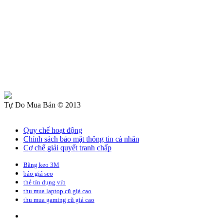
Tự Do Mua Bán © 2013
Quy chế hoạt động
Chính sách bảo mật thông tin cá nhân
Cơ chế giải quyết tranh chấp
Băng keo 3M
báo giá seo
thẻ tín dụng vib
thu mua laptop cũ giá cao
thu mua gaming cũ giá cao