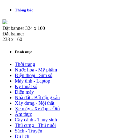
Thông báo
Đặt banner 324 x 100
Đặt banner
238 x 160
Danh mục
Thời trang
Nước hoa - Mỹ phẩm
Điện thoại - Sim số
Máy tính - Laptop
Kỹ thuật số
Điện máy
Nhà đất - Bất động sản
Xây dựng - Nội thất
Xe máy - Xe đạp - Ôtô
Ẩm thực
Cây cảnh - Thủy sinh
Thú cưng - Thú nuôi
Sách - Truyện
Du lịch