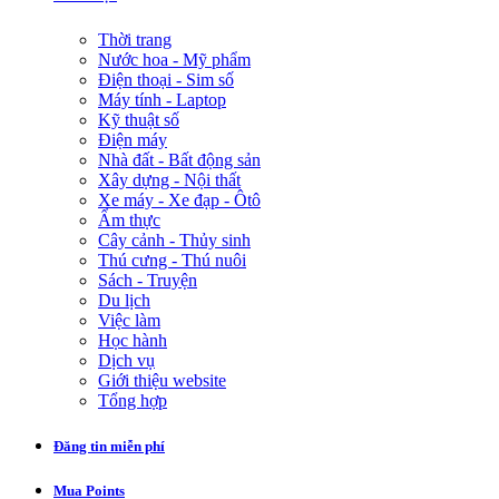
Thời trang
Nước hoa - Mỹ phẩm
Điện thoại - Sim số
Máy tính - Laptop
Kỹ thuật số
Điện máy
Nhà đất - Bất động sản
Xây dựng - Nội thất
Xe máy - Xe đạp - Ôtô
Ẩm thực
Cây cảnh - Thủy sinh
Thú cưng - Thú nuôi
Sách - Truyện
Du lịch
Việc làm
Học hành
Dịch vụ
Giới thiệu website
Tổng hợp
Đăng tin miễn phí
Mua Points