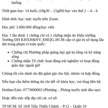
huống.
Thời gian học: 14 buổi, (18g30 – 21g00) học vào thứ 2 – 4 – 6
Hình thức học: trực tuyến trên Zoom
Học phí: 3.000.000 đồng/học viên
Học 1 lần được 1 chứng chỉ và 1 chứng nhận do Hiệu trưởng
Trường ĐH KHXH&NV, ĐHQG-HCM cấp có giá trị sử dụng lâu
dài trong phạm vi toàn quốc:
Chứng chỉ Phương pháp giảng dạy giá trị sống và kỹ năng
sống
Chứng nhận Tổ chức hoạt động trải nghiệm và hoạt động
giáo dục ngoài giờ
Chúng tôi còn dành ưu đãi giảm giá cho hội, nhóm và hợp đồng.
Nếu bạn cần thêm thông tin chi tiết về khóa học, vui lòng liên hệ:
Hotline/Zalo: 0773690003 (Phượng – Phòng tuyển sinh đào tạo)
Hoặc đến trực tiếp địa chỉ các cơ sở:
TP HCM: Số 16/8 Trần Thiện Chánh – P.12 – Quận 10