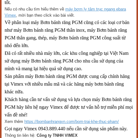
tốt.
Nếu có nhu cầu tìm hiểu thêm về
máy bơm ly tâm trục ngang ebara
Vimex
, mời bạn theo click vào bài viết.
Về phân loại máy Bơm bánh răng PGM cũng có các loại cơ bản
như máy Bơm bánh răng PGM thân inox, máy Bơm bánh răng
PGM thân gang, thép, máy Bơm bánh răng PGM công suất từ
nhỏ đến lớn.
Đã có rất nhiều nhà máy lớn, các khu công nghiệp tại Việt Nam
sử dụng máy Bơm bánh răng PGM cho nhu cầu sử dụng của
mình và mang lại hiệu quả sử dụng cao.
Sản phẩm máy Bơm bánh răng PGM được cung cấp chính hãng
tại Vimex với nhiều mẫu mã và các hãng máy bơm bánh răng
khác nữa.
Khách hàng cần tư vấn sử dụng và lựa chọn máy Bơm bánh răng
PGM hãy liên hệ ngay Vimex để được tư vấn hỗ trợ miễn phí mọi
vấn đề nhé!
Xem thêm
https://bombanhrangvn.com/bom-trai-khe-thuc-pham/
Gọi ngay Vimex 0943.889.440 nếu cần sử dụng sản phẩm này.
Thông tin liên hệ:
Công ty TNHH VIMEX