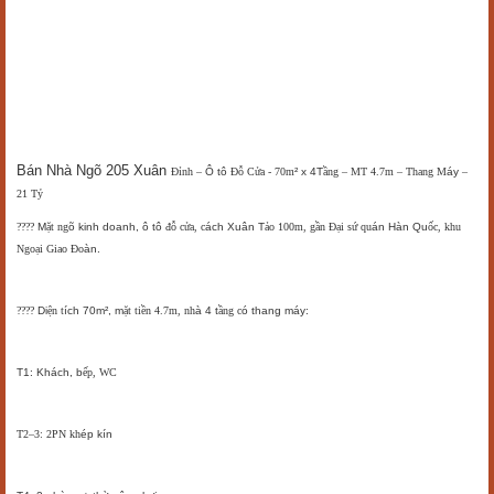
Bán Nhà Ngõ 205 Xuân
Đ
ỉnh
–
Ô tô
Đ
ỗ Cửa - 70m
² x 4T
ầng
– MT 4.7m – Thang M
áy
–
21 T
ỷ
????
M
ặt ng
õ kinh doanh, ô tô
đ
ỗ cửa, c
ách Xuân T
ảo 100m, gần
Đ
ại sứ qu
án Hàn Qu
ốc, khu
Ngoại Giao
Đo
àn.
????
Di
ện t
ích 70m², m
ặt tiền 4.7m, nh
à 4 t
ầng c
ó thang máy:
T1: Khách, b
ếp, WC
T2
–3: 2PN kh
ép kín