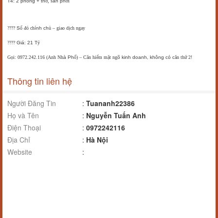
T4: 2 phòng + th
ờ, s
ân ph
ơi
????
S
ổ
đ
ỏ ch
ính ch
ủ
– giao d
ịch ngay
????
Giá: 21 T
ỷ
Gọi: 0972.242.116 (Anh Nh
à Ph
ố)
– C
ăn hi
ếm mặt ng
õ kinh doanh, không có c
ăn th
ứ 2!
Thông tin liên hệ
Người Đăng Tin
:
Tuananh22386
Họ và Tên
:
Nguyễn Tuấn Anh
Điện Thoại
:
0972242116
Địa Chỉ
:
Hà Nội
Website
: