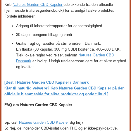
Køb
Natures Garden CBD Kapsler
udelukkende fra den officielle
hjemmeside (naturesgardencbd.dk) for at undgå falske produkter.
Fordele inkluderer:
Adgang til laboratorierapporter for gennemsigtighed.
30-dages pengene-tilbage-garanti.
Gratis fragt og rabatter på større ordrer i Danmark.
En flaska (30 kapslar, 300 mg CBD) koster ca. 400–600 DKK.
Tjek lokale regler ved rejser, selvom
Natures Garden CBD
Danmark
er lovligt. Undgå tredjepartssælgere for at sikre ægthed
og kvalitet.
[Bestil Natures Garden CBD Kapsler i Danmark
Klar til naturlig velvære? Køb Natures Garden CBD Kapsler på den
officielle hjemmeside for sikre produkter og gode tilbud.]
FAQ om Natures Garden CBD Kapsler
Sp: Gør
Natures Garden CBD Kapsler
dig høj?
S: Nej, de indeholder CBD-isolat uden THC og er ikke-psykoaktive.