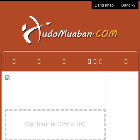
Đăng nhập
Đăng ký
Đặt banner 324 x 100