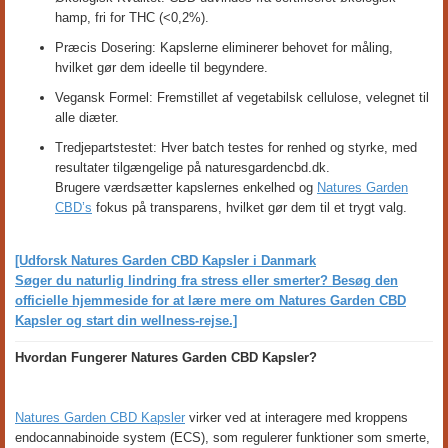
hamp, fri for THC (<0,2%).
Præcis Dosering: Kapslerne eliminerer behovet for måling,
hvilket gør dem ideelle til begyndere.
Vegansk Formel: Fremstillet af vegetabilsk cellulose, velegnet til
alle diæter.
Tredjepartstestet: Hver batch testes for renhed og styrke, med
resultater tilgængelige på naturesgardencbd.dk.
Brugere værdsætter kapslernes enkelhed og
Natures Garden
CBD’s
fokus på transparens, hvilket gør dem til et trygt valg.
[Udforsk Natures Garden CBD Kapsler i Danmark
Søger du naturlig lindring fra stress eller smerter? Besøg den
officielle hjemmeside for at lære mere om Natures Garden CBD
Kapsler og start din wellness-rejse.]
Hvordan Fungerer Natures Garden CBD Kapsler?
Natures Garden CBD Kapsler
virker ved at interagere med kroppens
endocannabinoide system (ECS), som regulerer funktioner som smerte,