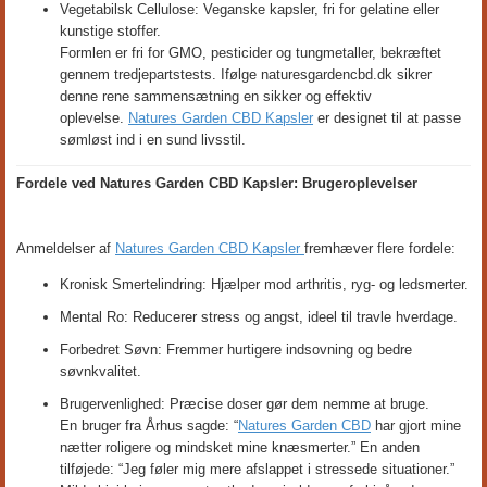
Vegetabilsk Cellulose: Veganske kapsler, fri for gelatine eller
kunstige stoffer.
Formlen er fri for GMO, pesticider og tungmetaller, bekræftet
gennem tredjepartstests. Ifølge naturesgardencbd.dk sikrer
denne rene sammensætning en sikker og effektiv
oplevelse.
Natures Garden CBD Kapsler
er designet til at passe
sømløst ind i en sund livsstil.
Fordele ved Natures Garden CBD Kapsler: Brugeroplevelser
Anmeldelser af
Natures Garden CBD Kapsler
fremhæver flere fordele:
Kronisk Smertelindring: Hjælper mod arthritis, ryg- og ledsmerter.
Mental Ro: Reducerer stress og angst, ideel til travle hverdage.
Forbedret Søvn: Fremmer hurtigere indsovning og bedre
søvnkvalitet.
Brugervenlighed: Præcise doser gør dem nemme at bruge.
En bruger fra Århus sagde: “
Natures Garden CBD
har gjort mine
nætter roligere og mindsket mine knæsmerter.” En anden
tilføjede: “Jeg føler mig mere afslappet i stressede situationer.”