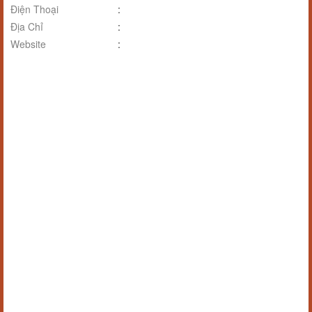
Điện Thoại
:
Địa Chỉ
:
Website
: