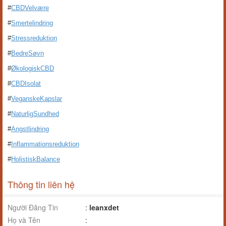
#
CBDVelvære
#
Smertelindring
#
Stressreduktion
#
BedreSøvn
#
ØkologiskCBD
#
CBDIsolat
#
VeganskeKapslar
#
NaturligSundhed
#
Angstlindring
#
Inflammationsreduktion
#
HolistiskBalance
Thông tin liên hệ
Người Đăng Tin
:
leanxdet
Họ và Tên
: