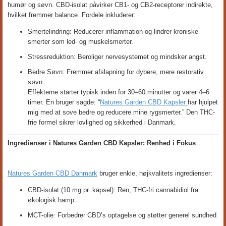
humør og søvn. CBD-isolat påvirker CB1- og CB2-receptorer indirekte,
hvilket fremmer balance. Fordele inkluderer:
Smertelindring: Reducerer inflammation og lindrer kroniske
smerter som led- og muskelsmerter.
Stressreduktion: Beroliger nervesystemet og mindsker angst.
Bedre Søvn: Fremmer afslapning for dybere, mere restorativ
søvn.
Effekterne starter typisk inden for 30–60 minutter og varer 4–6
timer. En bruger sagde: “
Natures Garden CBD Kapsler
har hjulpet
mig med at sove bedre og reducere mine rygsmerter.” Den THC-
frie formel sikrer lovlighed og sikkerhed i Danmark.
Ingredienser i Natures Garden CBD Kapsler: Renhed i Fokus
Natures Garden CBD Danmark
bruger enkle, højkvalitets ingredienser:
CBD-isolat (10 mg pr. kapsel): Ren, THC-fri cannabidiol fra
økologisk hamp.
MCT-olie: Forbedrer CBD’s optagelse og støtter generel sundhed.