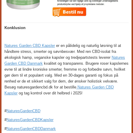
Konklusion
Natures Garden CBD Kapsler
er en pålidelig og naturlig løsning til at
håndtere stress, smerter og søvnbesvær. Med ren CBD-isolat fra
økologisk hamp, veganske kapsler og tredjepartstests leverer
Natures
Garden CBD Danmark
kvalitet og transparens. Brugere roser kapslernes
evne til at lindre kroniske smerter, fremme ro og forbedre søvn, hvilket
gør dem til et populært valg. Med en 30-dages garanti og fokus på
renhed er de et sikkert valg for dem, der ønsker holistisk velvære.
Besøg naturesgardencbd.dk for at bestille
Natures Garden CBD
Kapsler
og tag kontrol over dit helbred i 2025!
#
NaturesGardenCBD
#
NaturesGardenCBDKapsler
#
NaturesGardenCBDDanmark