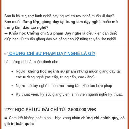
Bạn là kỹ sư, thợ lành nghề hay người có tay nghề muốn đi dạy?
Bạn muốn
đứng lớp
,
giảng dạy tại trung tâm dạy nghề
, hoặc
mở
trung tâm đào tạo nghề
?
➡️
Khóa học Chứng chỉ Sư phạm Dạy nghề
là điều kiện cần thiết
giúp bạn đủ chuẩn giảng dạy và nâng cao kỹ năng truyền đạt nghề!
✅
CHỨNG CHỈ SƯ PHẠM DẠY NGHỀ LÀ GÌ?
Là chứng chỉ bắt buộc dành cho:
Người
không học ngành sư phạm
nhưng muốn giảng dạy tại
các trường nghề (sơ cấp, trung cấp, cao đẳng).
Người có tay nghề muốn mở trung tâm đào tạo hợp pháp.
Kỹ thuật viên, kỹ sư, giảng viên, sinh viên ngành nghề kỹ thuật.
????
HỌC PHÍ ƯU ĐÃI CHỈ TỪ: 2.500.000 VNĐ
➡️ Cam kết không phát sinh – Học xong nhận
chứng chỉ chính quy, có
giá trị toàn quốc
.