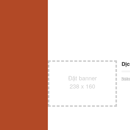
Dịc
Đặt banner
Ngày
238 x 160