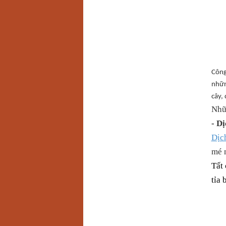
Công
nhữn
cây,
Nhữ
- Dị
Dịch
mé 
Tất 
tỉa 