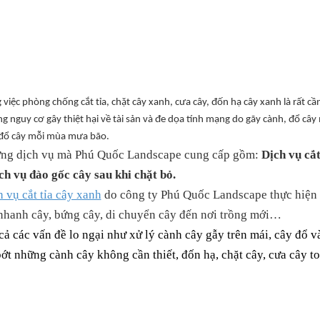
 việc phòng chống cắt tỉa, chặt cây xanh, cưa cây, đốn hạ cây xanh là rất cầ
g nguy cơ gây thiệt hại về tài sản và đe dọa tính mạng do gãy cành, đổ 
 đổ cây mỗi mùa mưa bão.
ng dịch vụ mà
Phú Quốc
Landscape cung cấp gồm:
Dịch vụ cắt
ch vụ đào gốc cây sau khi chặt bỏ.
 vụ cắt tỉa cây xanh
do công ty
Phú Quốc
Landscape thực hiện 
nhanh cây, bứng cây, di chuyển cây đến nơi trồng mới…
cả các vấn đề lo ngại như xử lý cành cây gẫy trên mái, cây đổ v
bớt những cành cây không cần thiết, đốn hạ, chặt cây, cưa cây to