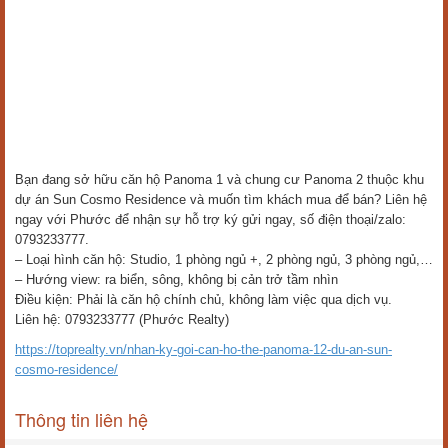
Bạn đang sở hữu căn hộ Panoma 1 và chung cư Panoma 2 thuộc khu
dự án Sun Cosmo Residence và muốn tìm khách mua để bán? Liên hệ
ngay với Phước để nhận sự hỗ trợ ký gửi ngay, số điện thoại/zalo:
0793233777.
– Loại hình căn hộ: Studio, 1 phòng ngủ +, 2 phòng ngủ, 3 phòng ngủ,…
– Hướng view: ra biển, sông, không bị cản trở tầm nhìn
Điều kiện: Phải là căn hộ chính chủ, không làm việc qua dịch vụ.
Liên hệ: 0793233777 (Phước Realty)
https://toprealty.vn/nhan-ky-goi-can-ho-the-panoma-12-du-an-sun-
cosmo-residence/
Thông tin liên hệ