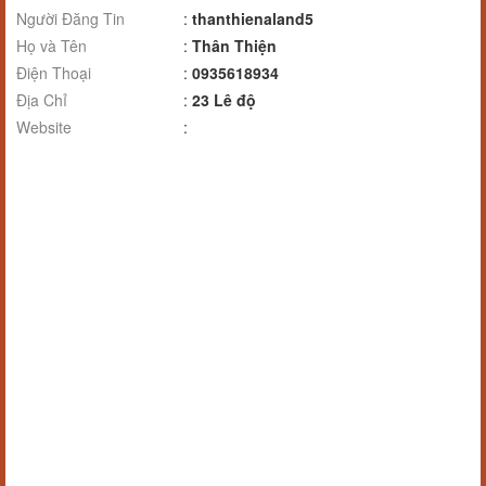
Người Đăng Tin
:
thanthienaland5
Họ và Tên
:
Thân Thiện
Điện Thoại
:
0935618934
Địa Chỉ
:
23 Lê độ
Website
: