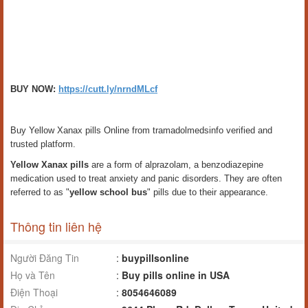
BUY NOW:
https://cutt.ly/nrndMLcf
Buy Yellow Xanax pills Online from tramadolmedsinfo verified and
trusted platform.
Yellow Xanax pills
are a form of alprazolam, a benzodiazepine
medication used to treat anxiety and panic disorders. They are often
referred to as "
yellow school bus
" pills due to their appearance.
Thông tin liên hệ
Người Đăng Tin
:
buypillsonline
Họ và Tên
:
Buy pills online in USA
Điện Thoại
:
8054646089