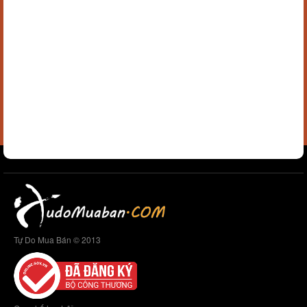
Tự Do Mua Bán © 2013