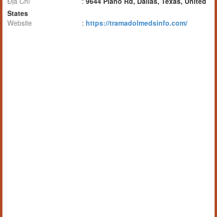
Địa Chỉ
:
9644 Plano Rd, Dallas, Texas, United
States
Website
:
https://tramadolmedsinfo.com/