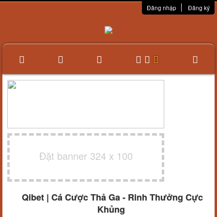
Đăng nhập
Đăng ký
Đặt banner 324 x 100
Qibet | Cá Cược Thả Ga - Rinh Thưởng Cực
Khủng