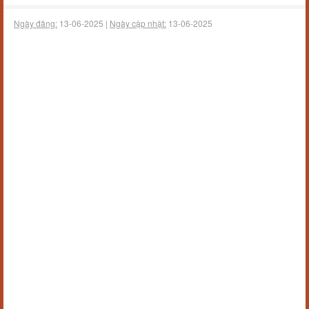
Ngày đăng:
13-06-2025 |
Ngày cập nhật:
13-06-2025