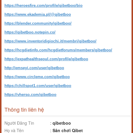
https://heroesfire.com/profile/qibetboo/bio
https://www.ekademia.pl/@qibetboo
https://blender.community/qibetboo/
https://qibetboo.notepin.co/
https://www.inventoridigiochi.it/membri/qibetboo/
https://hcgdietinfo.com/hcgdietforums/members/qibetboo/
https://expathealthseoul.com/profile/qibetboo
http://emseyi.com/user/qibetboo
https://www.circleme.com/qibetboo
https://chillspot1.com/user/qibetboo
https://vherso.com/qibetboo
Thông tin liên hệ
Người Đăng Tin
:
qibetboo
Họ và Tên
:
Sân chơi Qibet