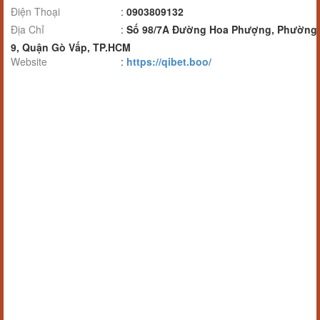
Điện Thoại
:
0903809132
Địa Chỉ
:
Số 98/7A Đường Hoa Phượng, Phường
9, Quận Gò Vấp, TP.HCM
Website
:
https://qibet.boo/