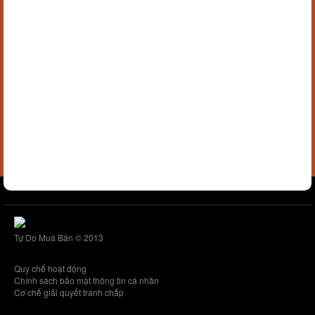
Tự Do Mua Bán © 2013
Quy chế hoạt động
Chính sách bảo mật thông tin cá nhân
Cơ chế giải quyết tranh chấp