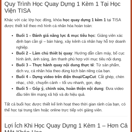
Quy Trình Học Quay Dựng 1 Kèm 1 Tại Học
Viện TISA
Khác với các lớp học đông, khóa
học quay dựng 1 kèm 1
tại TISA
được thiết kế theo mô hình cá nhân hóa hoàn toàn:
Buổi 1 – Đánh giá năng lực & mục tiêu học
: Giảng viên xác
định bạn cần gì – bán hàng, xây kênh cá nhân hay hỗ trợ doanh
nghiệp.
Buổi 2 – Làm chủ thiết bị quay
: Hướng dẫn cầm máy, bố cục
hình ảnh, ánh sáng, âm thanh phù hợp với mục tiêu nội dung.
Buổi 3 – Thực hành quay nội dung thực tế
: Từ sản phẩm,
dịch vụ, cá nhân hóa theo đúng kịch bản riêng của bạn.
Buổi 4 – Dựng video trên điện thoại/CapCut
: Cắt ghép, chèn
nhạc, chữ, chuyển cảnh – tối ưu nhanh, gọn, đẹp.
Buổi 5 – Góp ý, chỉnh sửa, hoàn thiện nội dung
: Đưa video
đầu tiên lên mạng xã hội và đo hiệu quả.
Tất cả buổi học được thiết kế linh hoạt theo thời gian rảnh của bạn, có
thể học tại trung tâm hoặc online trực tiếp với giảng viên.
Lợi Ích Khi Học Quay Dựng 1 Kèm 1 – Hơn Cả