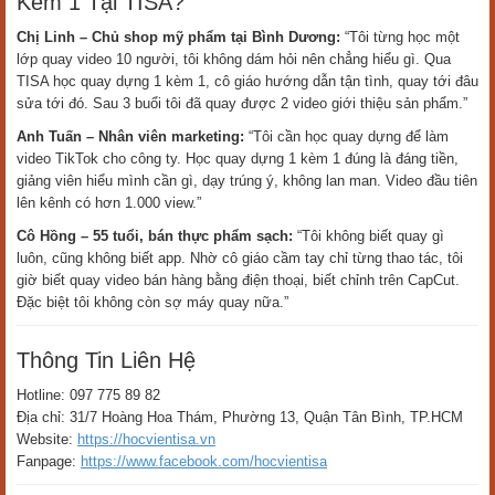
Kèm 1 Tại TISA?
Chị Linh – Chủ shop mỹ phẩm tại Bình Dương:
“Tôi từng học một
lớp quay video 10 người, tôi không dám hỏi nên chẳng hiểu gì. Qua
TISA học quay dựng 1 kèm 1, cô giáo hướng dẫn tận tình, quay tới đâu
sửa tới đó. Sau 3 buổi tôi đã quay được 2 video giới thiệu sản phẩm.”
Anh Tuấn – Nhân viên marketing:
“Tôi cần học quay dựng để làm
video TikTok cho công ty. Học quay dựng 1 kèm 1 đúng là đáng tiền,
giảng viên hiểu mình cần gì, dạy trúng ý, không lan man. Video đầu tiên
lên kênh có hơn 1.000 view.”
Cô Hồng – 55 tuổi, bán thực phẩm sạch:
“Tôi không biết quay gì
luôn, cũng không biết app. Nhờ cô giáo cầm tay chỉ từng thao tác, tôi
giờ biết quay video bán hàng bằng điện thoại, biết chỉnh trên CapCut.
Đặc biệt tôi không còn sợ máy quay nữa.”
Thông Tin Liên Hệ
Hotline: 097 775 89 82
Địa chỉ: 31/7 Hoàng Hoa Thám, Phường 13, Quận Tân Bình, TP.HCM
Website:
https://hocvientisa.vn
Fanpage:
https://www.facebook.com/hocvientisa