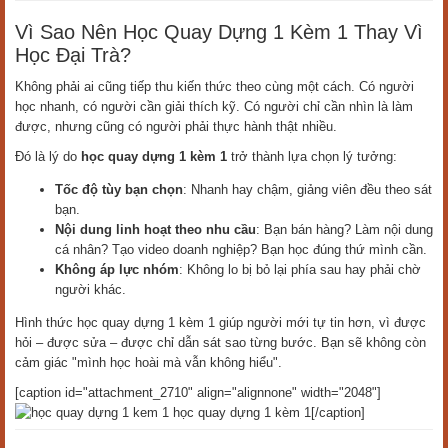
Vì Sao Nên Học Quay Dựng 1 Kèm 1 Thay Vì
Học Đại Trà?
Không phải ai cũng tiếp thu kiến thức theo cùng một cách. Có người
học nhanh, có người cần giải thích kỹ. Có người chỉ cần nhìn là làm
được, nhưng cũng có người phải thực hành thật nhiều.
Đó là lý do
học quay dựng 1 kèm 1
trở thành lựa chọn lý tưởng:
Tốc độ tùy bạn chọn
: Nhanh hay chậm, giảng viên đều theo sát
bạn.
Nội dung linh hoạt theo nhu cầu
: Bạn bán hàng? Làm nội dung
cá nhân? Tạo video doanh nghiệp? Bạn học đúng thứ mình cần.
Không áp lực nhóm
: Không lo bị bỏ lại phía sau hay phải chờ
người khác.
Hình thức học quay dựng 1 kèm 1 giúp người mới tự tin hơn, vì được
hỏi – được sửa – được chỉ dẫn sát sao từng bước. Bạn sẽ không còn
cảm giác "mình học hoài mà vẫn không hiểu".
[caption id="attachment_2710" align="alignnone" width="2048"]
học quay dựng 1 kèm 1[/caption]