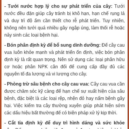
- Tưới nước hợp lý cho sự phát triển của cây:
Tưới
nước đều đặn giúp cây tránh bị khô hạn, hạn chế rụng lá
và duy trì độ ẩm cần thiết cho rễ phát triển. Tuy nhiên,
không nên tưới quá nhiều gây ngập úng, làm thối rễ hoặc
nảy sinh các loại bệnh hại.
- Bón phân định kỳ để bổ sung dinh dưỡng:
Để cây cau
vua luôn khỏe mạnh và phát triển ổn định, việc bón phân
định kỳ là rất quan trọng. Nên sử dụng các loại phân hữu
cơ hoặc phân NPK cân đối để cung cấp đầy đủ các
nguyên tố đa lượng và vi lượng cho cây.
- Phòng trừ sâu bệnh cho cây cau vua:
Cây cau vua cần
được chăm sóc kỹ càng để hạn chế sự xuất hiện của sâu
bệnh, đặc biệt là các loại rệp, nhện đỏ hay nấm bệnh gây
hại. Việc kiểm tra cây thường xuyên giúp phát hiện sớm
các dấu hiệu bất thường để có biện pháp xử lý kịp thời.
- Cắt tỉa định kỳ để duy trì hình dáng và sức khỏe