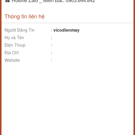
☎ Hotline Zalo _ Miền Bắc: 0903.644.842
Thông tin liên hệ
Người Đăng Tin
:
vicodienmay
Họ và Tên
:
Điện Thoại
:
Địa Chỉ
:
Website
: