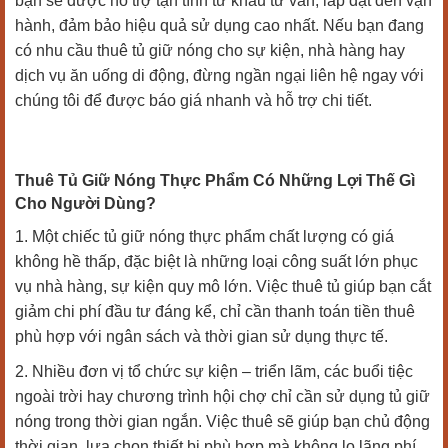
bạn sẽ được hỗ trợ tận tình từ khâu tư vấn, lắp đặt đến vận
hành, đảm bảo hiệu quả sử dụng cao nhất. Nếu bạn đang
có nhu cầu thuê tủ giữ nóng cho sự kiện, nhà hàng hay
dịch vụ ăn uống di động, đừng ngần ngại liên hệ ngay với
chúng tôi để được báo giá nhanh và hỗ trợ chi tiết.
Thuê Tủ Giữ Nóng Thực Phẩm Có Những Lợi Thế Gì
Cho Người Dùng?
1. Một chiếc tủ giữ nóng thực phẩm chất lượng có giá
không hề thấp, đặc biệt là những loại công suất lớn phục
vụ nhà hàng, sự kiện quy mô lớn. Việc thuê tủ giúp bạn cắt
giảm chi phí đầu tư đáng kể, chỉ cần thanh toán tiền thuê
phù hợp với ngân sách và thời gian sử dụng thực tế.
2. Nhiều đơn vị tổ chức sự kiện – triển lãm, các buổi tiệc
ngoài trời hay chương trình hội chợ chỉ cần sử dụng tủ giữ
nóng trong thời gian ngắn. Việc thuê sẽ giúp bạn chủ động
thời gian, lựa chọn thiết bị phù hợp mà không lo lãng phí