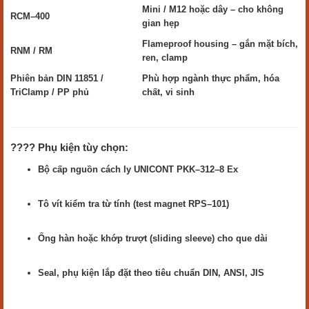
Mini / M12 hoặc dây – cho không
RCM–400
gian hẹp
Flameproof housing – gắn mặt bích,
RNM / RM
ren, clamp
Phiên bản DIN 11851 /
Phù hợp ngành thực phẩm, hóa
TriClamp / PP phủ
chất, vi sinh
???? Phụ kiện tùy chọn:
Bộ cấp nguồn cách ly UNICONT PKK–312–8 Ex
Tô vít kiểm tra từ tính (test magnet RPS–101)
Ống hàn hoặc khớp trượt (sliding sleeve) cho que dài
Seal, phụ kiện lắp đặt theo tiêu chuẩn DIN, ANSI, JIS