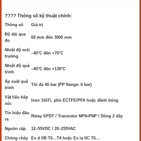
???? Thông số kỹ thuật chính:
Thông số
Giá trị
Độ dài que
69 mm đến 3000 mm
đo
Nhiệt độ môi
–40°C đến +70°C
trường
Nhiệt độ quá
–40°C đến +130°C
trình
Áp suất quá
Tối đa 40 bar (PP flange: 6 bar)
trình
Vật liệu tiếp
Inox 316Ti, phủ ECTFE/PFA hoặc đánh bóng
xúc
Tín hiệu đầu
Relay SPDT / Transistor NPN-PNP / Dòng 2 dây
ra
Nguồn cấp
12–55VDC / 20–255VAC
Chống cháy
Ex d IIB T6…T4 hoặc Ex ia IIC T6…