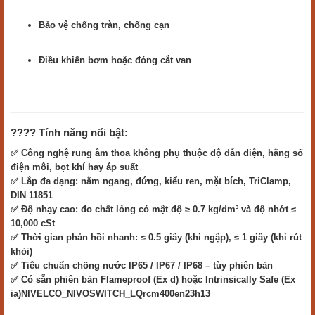
Bảo vệ chống tràn, chống cạn
Điều khiển bơm hoặc đóng cắt van
???? Tính năng nổi bật:
✅ Công nghệ rung âm thoa không phụ thuộc độ dẫn điện, hằng số
điện môi, bọt khí hay áp suất
✅ Lắp đa dạng: nằm ngang, đứng, kiểu ren, mặt bích, TriClamp,
DIN 11851
✅ Độ nhạy cao: đo chất lỏng có mật độ ≥ 0.7 kg/dm³ và độ nhớt ≤
10,000 cSt
✅ Thời gian phản hồi nhanh: ≤ 0.5 giây (khi ngập), ≤ 1 giây (khi rút
khỏi)
✅ Tiêu chuẩn chống nước IP65 / IP67 / IP68 – tùy phiên bản
✅ Có sẵn phiên bản Flameproof (Ex d) hoặc Intrinsically Safe (Ex
ia)NIVELCO_NIVOSWITCH_LQrcm400en23h13