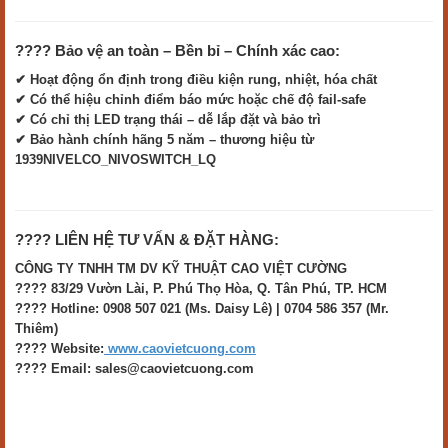
???? Bảo vệ an toàn – Bền bỉ – Chính xác cao:
✔ Hoạt động ổn định trong điều kiện rung, nhiệt, hóa chất
✔ Có thể hiệu chỉnh điểm báo mức hoặc chế độ fail-safe
✔ Có chỉ thị LED trạng thái – dễ lắp đặt và bảo trì
✔ Bảo hành chính hãng 5 năm – thương hiệu từ
1939NIVELCO_NIVOSWITCH_LQ
???? LIÊN HỆ TƯ VẤN & ĐẶT HÀNG:
CÔNG TY TNHH TM DV KỸ THUẬT CAO VIỆT CƯỜNG
???? 83/29 Vườn Lài, P. Phú Thọ Hòa, Q. Tân Phú, TP. HCM
???? Hotline: 0908 507 021 (Ms. Daisy Lê) | 0704 586 357 (Mr.
Thiêm)
???? Website:
www.caovietcuong.com
???? Email: sales@caovietcuong.com