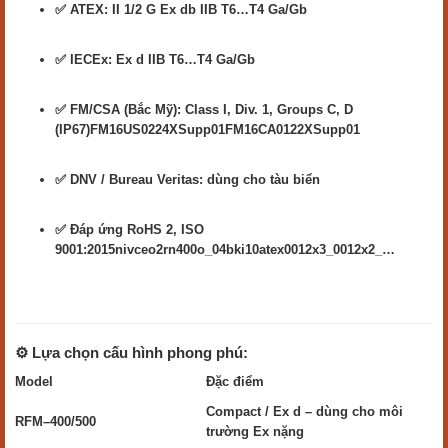
✅ ATEX: II 1/2 G Ex db IIB T6…T4 Ga/Gb
✅ IECEx: Ex d IIB T6…T4 Ga/Gb
✅ FM/CSA (Bắc Mỹ): Class I, Div. 1, Groups C, D
(IP67)FM16US0224XSupp01FM16CA0122XSupp01
✅ DNV / Bureau Veritas: dùng cho tàu biển
✅ Đáp ứng RoHS 2, ISO
9001:2015nivceo2rn400o_04bki10atex0012x3_0012x2_…
⚙️ Lựa chọn cấu hình phong phú:
Model
Đặc điểm
Compact / Ex d – dùng cho môi
RFM–400/500
trường Ex nặng